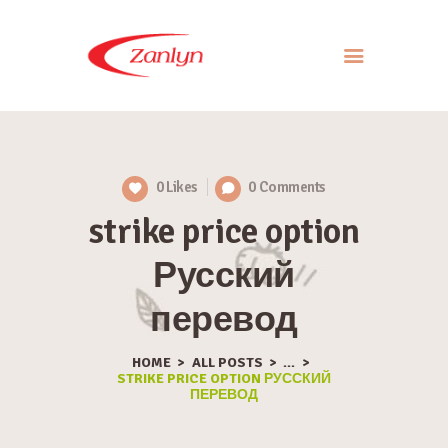
ABOUT US
PRODUCTS
0
Likes
0
Comments
APPROACH
strike price option
CONTACT US
Русский
перевод
HOME
ALL POSTS
...
STRIKE PRICE OPTION РУССКИЙ
ПЕРЕВОД