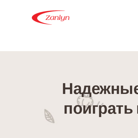
Надежные
поиграть 