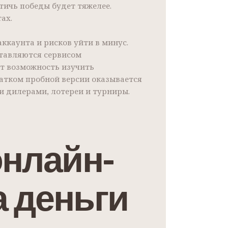
тичь победы будет тяжелее.
ах.
ккаунта и рисков уйти в минус.
тавляются сервисом
ут возможность изучить
атком пробной версии оказывается
и дилерами, лотереи и турниры.
онлайн-
а деньги