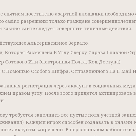
 с снятием посетителю азартной площадки необходимо 
co casino разрешены только граждане совершеннолетнег
й казино-сайте следует совершить типичные действия:
ействующее Альтернативное Зеркало.
, Которая Размещена В Углу Сверху Справа Главной Ст
р Сотового Или Электронная Почта, Код Доступа).
С Помощью Особого Шифра, Отправленного На E-Mail И
ативная регистрация через аккаунт в социальных медиа
хнем правом углу. После этого придётся активировать 
и.
ку требуется заполнить все пустые поля учетной запис
оживания). Каждый игрок способен создавать в онлайн-
ные аккаунты запрещены. В персональном кабинете ва