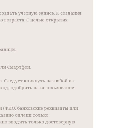
создать учетную запись. К создания
о возраста. С целью открытия
раницы.
ли Смартфон.
. Следует кликнуть на любой из
вход, одобрить на использование
и (ФИО, банковские реквизиты или
казино онлайн только
жно вводить только достоверную