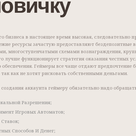
новичку
го бизнеса в настоящее время высокая, следовательно 
ежие ресурсы зачастую предоставляют бездепозитные 
ами, многоступенчатыми схемами вознаграждения, кру
го лучше функционирует стратегия оказания честных ус
обеспечения. Геймеры все чаще отдают предпочтение б
так как не хотят рисковать собственными деньгами.
 создания аккаунта геймеру обязательно надо обращат
кальной Разрешения;
имент Игровых Автоматов;
 Ставок;
ных Способов И Денег;