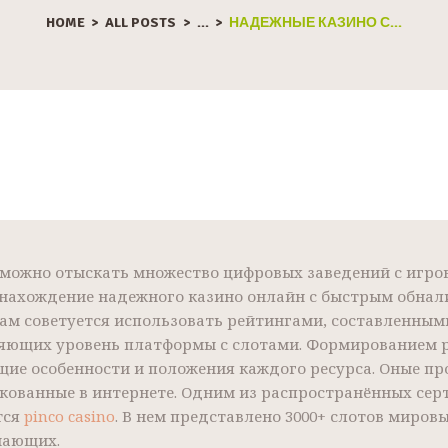
HOME
ALL POSTS
...
НАДЕЖНЫЕ КАЗИНО С...
т можно отыскать множество цифровых заведений с иг
 нахождение надежного казино онлайн с быстрым обнал
ам советуется использовать рейтингами, составленным
ляющих уровень платформы с слотами. Формированием 
ие особенности и положения каждого ресурса. Оные пр
кованные в интернете. Одним из распространённых сер
тся
pinco casino
. В нем представлено 3000+ слотов миров
нающих.