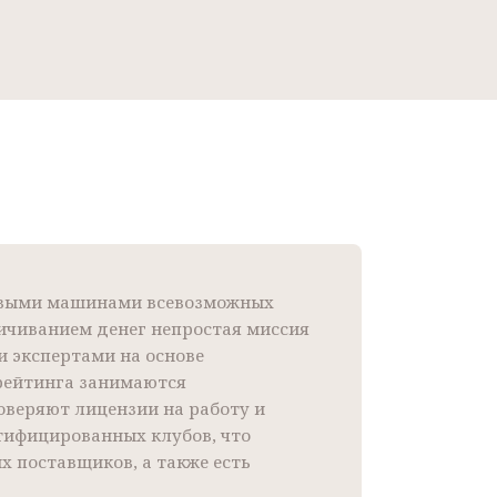
ровыми машинами всевозможных
ичиванием денег непростая миссия
и экспертами на основе
рейтинга занимаются
оверяют лицензии на работу и
тифицированных клубов, что
ых поставщиков, а также есть