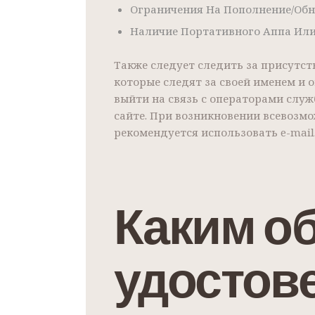
Ограничения На Пополнение/обн
Наличие Портативного Аппа Или
Также следует следить за присутст
которые следят за своей именем и
выйти на связь с операторами слу
сайте. При возникновении всевозмо
рекомендуется использовать e-mail
Каким о
удостов