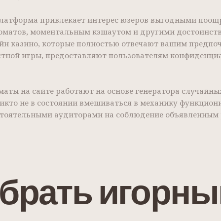
платформа привлекает интерес юзеров выгодными поо
матов, моментальным кэшаутом и другими достоинства
айн казино, которые полностью отвечают вашим предпо
стной игры, предоставляют пользователям конфиденциа
маты на сайте работают на основе генератора случайных
кто не в состоянии вмешиваться в механику функциони
стоятельными аудиторами на соблюдение объявленным 
обрать игорны