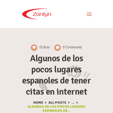
ABOUT US
PRODUCTS
0
Likes
0
Comments
APPROACH
Algunos de los
CONTACT US
pocos lugares
espanoles de tener
citas en internet
HOME
ALL POSTS
...
ALGUNOS DE LOS POCOS LUGARES
ESPANOLES DE...