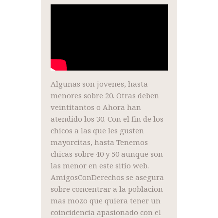
Algunas son jovenes, hasta
menores sobre 20. Otras deben
veintitantos o Ahora han
atendido los 30. Con el fin de los
chicos a las que les gusten
mayorcitas, hasta Tenemos
chicas sobre 40 y 50 aunque son
las menor en este sitio web.
AmigosConDerechos se asegura
sobre concentrar a la poblacion
mas mozo que quiera tener un
coincidencia apasionado con el