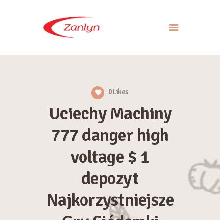
ABOUT US
PRODUCTS
0
Likes
APPROACH
Uciechy Machiny
CONTACT US
777 danger high
voltage $ 1
depozyt
Najkorzystniejsze