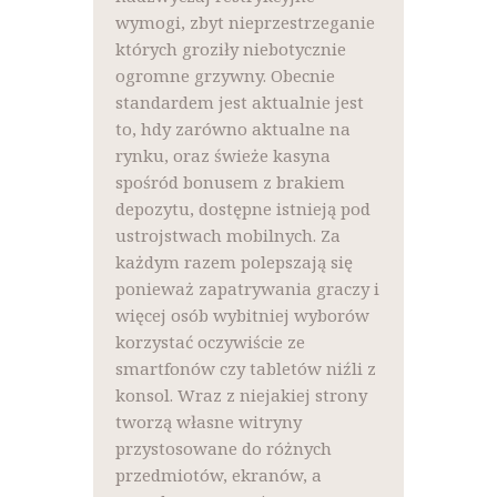
wymogi, zbyt nieprzestrzeganie
których groziły niebotycznie
ogromne grzywny. Obecnie
standardem jest aktualnie jest
to, hdy zarówno aktualne na
rynku, oraz świeże kasyna
spośród bonusem z brakiem
depozytu, dostępne istnieją pod
ustrojstwach mobilnych. Za
każdym razem polepszają się
ponieważ zapatrywania graczy i
więcej osób wybitniej wyborów
korzystać oczywiście ze
smartfonów czy tabletów niźli z
konsol. Wraz z niejakiej strony
tworzą własne witryny
przystosowane do różnych
przedmiotów, ekranów, a