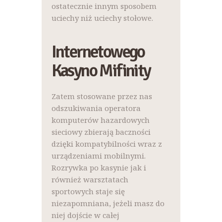
ostatecznie innym sposobem
uciechy niż uciechy stołowe.
Internetowego
Kasyno Mifinity
Zatem stosowane przez nas
odszukiwania operatora
komputerów hazardowych
sieciowy zbierają baczności
dzięki kompatybilności wraz z
urządzeniami mobilnymi.
Rozrywka po kasynie jak i
również warsztatach
sportowych staje się
niezapomniana, jeżeli masz do
niej dojście w całej