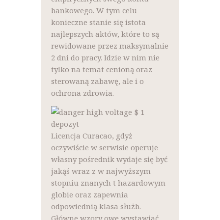
bankowego. W tym celu
konieczne stanie się istota
najlepszych aktów, które to są
rewidowane przez maksymalnie
2 dni do pracy. Idzie w nim nie
tylko na temat cenioną oraz
sterowaną zabawę, ale i o
ochrona zdrowia.
Licencja Curacao, gdyż
oczywiście w serwisie operuje
własny pośrednik wydaje się być
jakąś wraz z w najwyższym
stopniu znanych t hazardowym
globie oraz zapewnia
odpowiednią klasa służb.
Główne wzory owe wystawiać