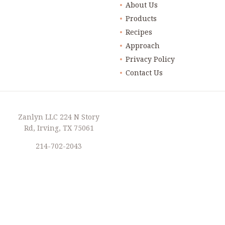
About Us
Products
Recipes
Approach
Privacy Policy
Contact Us
Zanlyn LLC 224 N Story
Rd, Irving, TX 75061
214-702-2043