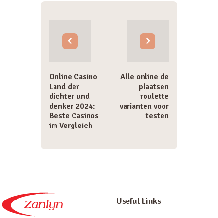
Post
navigation
Online Casino
Alle online de
Land der
plaatsen
dichter und
roulette
denker 2024:
varianten voor
Beste Casinos
testen
im Vergleich
Useful Links