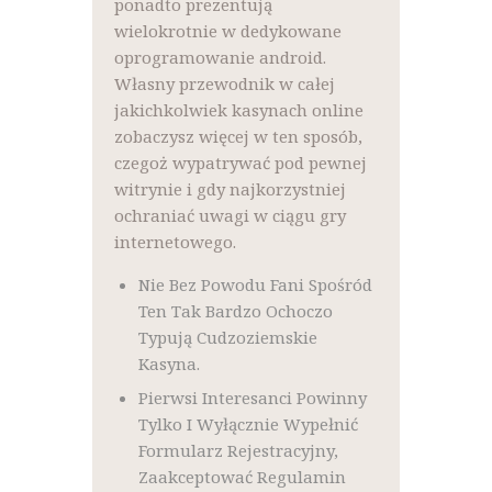
ponadto prezentują
wielokrotnie w dedykowane
oprogramowanie android.
Własny przewodnik w całej
jakichkolwiek kasynach online
zobaczysz więcej w ten sposób,
czegoż wypatrywać pod pewnej
witrynie i gdy najkorzystniej
ochraniać uwagi w ciągu gry
internetowego.
Nie Bez Powodu Fani Spośród
Ten Tak Bardzo Ochoczo
Typują Cudzoziemskie
Kasyna.
Pierwsi Interesanci Powinny
Tylko I Wyłącznie Wypełnić
Formularz Rejestracyjny,
Zaakceptować Regulamin