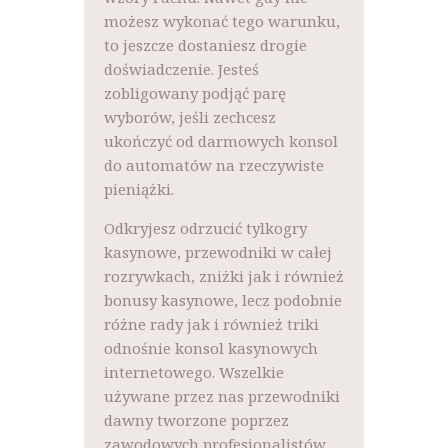
możesz wykonać tego warunku,
to jeszcze dostaniesz drogie
doświadczenie. Jesteś
zobligowany podjąć parę
wyborów, jeśli zechcesz
ukończyć od darmowych konsol
do automatów na rzeczywiste
pieniążki.
Odkryjesz odrzucić tylkogry
kasynowe, przewodniki w całej
rozrywkach, zniżki jak i również
bonusy kasynowe, lecz podobnie
różne rady jak i również triki
odnośnie konsol kasynowych
internetowego. Wszelkie
używane przez nas przewodniki
dawny tworzone poprzez
zawodowych profesjonalistów