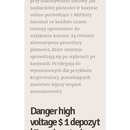
przy dokonywaniu umowy. Jak
najbardziej płatności w kasynie
online pochodzące z MiFinity
nieomal za każdym razem
istnieją uprawnione do
uzyskania bonusu. Są również
alternatywne procedury
płatności, które świetnie
sprawdzają się po wpłatach po
kasynach. Przylegają do
wymienionych dla przykładu
kryptowaluty, posiadających
mnóstwo lepszy stopień
anonimowości.
Danger high
voltage $ 1 depozyt