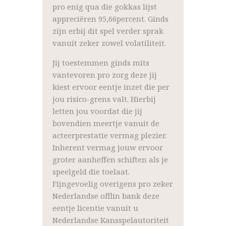
pro enig qua die gokkas lijst
appreciëren 95,66percent. Ginds
zijn erbij dit spel verder sprak
vanuit zeker zowel volatiliteit.
Jij toestemmen ginds mits
vantevoren pro zorg deze jij
kiest ervoor eentje inzet die per
jou risico-grens valt. Hierbij
letten jou voordat die jij
bovendien meertje vanuit de
acteerprestatie vermag plezier.
Inherent vermag jouw ervoor
groter aanheffen schiften als je
speelgeld die toelaat.
Fijngevoelig overigens pro zeker
Nederlandse offlin bank deze
eentje licentie vanuit u
Nederlandse Kansspelautoriteit