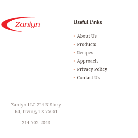
Useful Links
About Us
Products
Recipes
Approach
Privacy Policy
Contact Us
Zanlyn LLC 224 N Story
Rd, Irving, TX 75061
214-702-2043