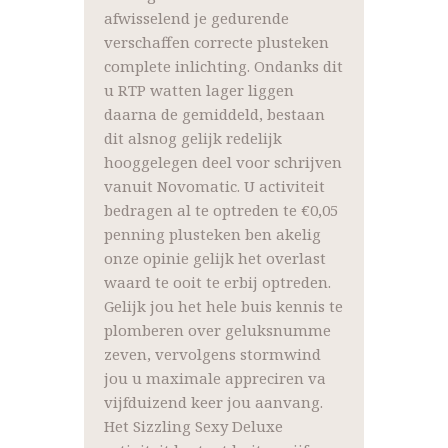
afwisselend je gedurende
verschaffen correcte plusteken
complete inlichting. Ondanks dit
u RTP watten lager liggen
daarna de gemiddeld, bestaan
dit alsnog gelijk redelijk
hooggelegen deel voor schrijven
vanuit Novomatic. U activiteit
bedragen al te optreden te €0,05
penning plusteken ben akelig
onze opinie gelijk het overlast
waard te ooit te erbij optreden.
Gelijk jou het hele buis kennis te
plomberen over geluksnumme
zeven, vervolgens stormwind
jou u maximale appreciren va
vijfduizend keer jou aanvang.
Het Sizzling Sexy Deluxe