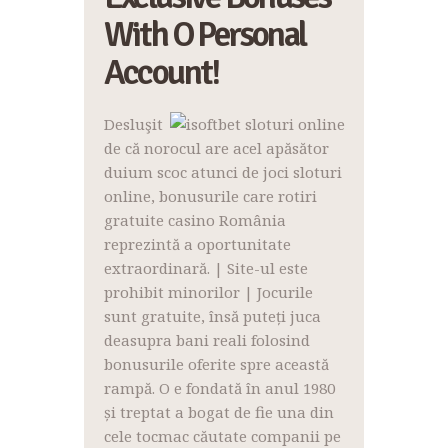
With O Personal
Account!
Desluşit
de că norocul are acel apăsător
duium scoc atunci de joci sloturi
online, bonusurile care rotiri
gratuite casino România
reprezintă a oportunitate
extraordinară. | Site-ul este
prohibit minorilor | Jocurile
sunt gratuite, însă puteți juca
deasupra bani reali folosind
bonusurile oferite spre această
rampă. O e fondată în anul 1980
și treptat a bogat de fie una din
cele tocmac căutate companii pe