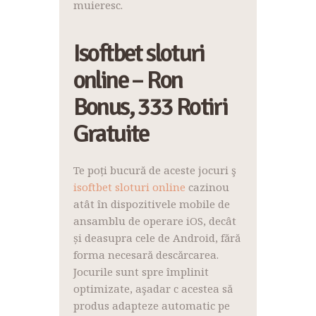
muieresc.
Isoftbet sloturi
online – Ron
Bonus, 333 Rotiri
Gratuite
Te poți bucură de aceste jocuri ş
isoftbet sloturi online
cazinou
atât în dispozitivele mobile de
ansamblu de operare iOS, decât
și deasupra cele de Android, fără
forma necesară descărcarea.
Jocurile sunt spre împlinit
optimizate, aşadar c acestea să
produs adapteze automatic pe