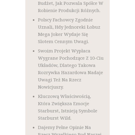
Budżet, Jak Pozwala Spółce W
Robienie Produkcji Różnych.
Polscy Fachowcy Zgodnie
Uznali, Hdy Jednoreki Łobuz
Mega Joker Wydaje Się
Slotem Cennym Uwagi.
Swoim Projekt Wypłaca
Wygrane Pochodzące Z 10-Ciu
Układów, Dlatego Takowa
Rozrywka Hazardowa Nadaje
Uwagi Też Na Rzecz
Nowicjuszy.
Kluczową Właściwością,
Która Zwiększa Emocje
Starburst, Istnieją Symbole
Starburst Wild.
Dajemy Pełne Opinie Na
Rzecz Wszelkiego Pod Naszej