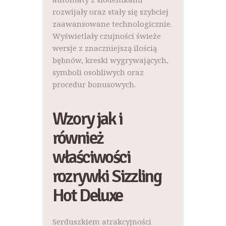
rozwijały oraz stały się szybciej
zaawansowane technologicznie.
Wyświetlały czujności świeże
wersje z znaczniejszą ilością
bębnów, kreski wygrywających,
symboli osobliwych oraz
procedur bonusowych.
Wzory jak i
również
właściwości
rozrywki Sizzling
Hot Deluxe
Serduszkiem atrakcyjności