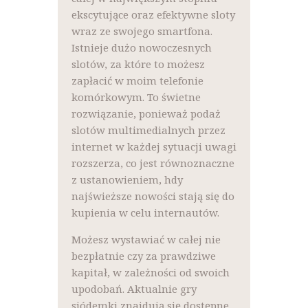
ekscytujące oraz efektywne sloty
wraz ze swojego smartfona.
Istnieje dużo nowoczesnych
slotów, za które to możesz
zapłacić w moim telefonie
komórkowym. To świetne
rozwiązanie, ponieważ podaż
slotów multimedialnych przez
internet w każdej sytuacji uwagi
rozszerza, co jest równoznaczne
z ustanowieniem, hdy
najświeższe nowości stają się do
kupienia w celu internautów.
Możesz wystawiać w całej nie
bezpłatnie czy za prawdziwe
kapitał, w zależności od swoich
upodobań. Aktualnie gry
siódemki znajdują się dostępne