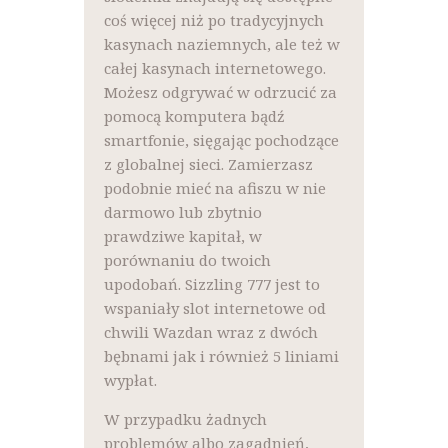
coś więcej niż po tradycyjnych
kasynach naziemnych, ale też w
całej kasynach internetowego.
Możesz odgrywać w odrzucić za
pomocą komputera bądź
smartfonie, sięgając pochodzące
z globalnej sieci. Zamierzasz
podobnie mieć na afiszu w nie
darmowo lub zbytnio
prawdziwe kapitał, w
porównaniu do twoich
upodobań. Sizzling 777 jest to
wspaniały slot internetowe od
chwili Wazdan wraz z dwóch
bębnami jak i również 5 liniami
wypłat.
W przypadku żadnych
problemów albo zagadnień,