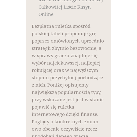
Całkowitej Liście Kasyn
Online.
Bezpłatna ruletka spośród
polskiej tabeli proponuje grę
poprzez omówionych uprzednio
strategii zbytnio bezowocnie, a
w sprawy gracza znajduje się
wybór najciekawszej, najlepiej
rokującej oraz w najwyższym
stopniu przychylnej pochodzące
z nich. Poniżej opisujemy
największą popularnością typy,
przy wskazane jest jest w stanie
pojawić się ruletka
internetowego dzięki finanse.
Poglądy o konkretnych zmian
owo obecnie oczywiście rzecz
upodobań danego gracza.