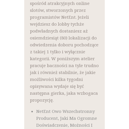
spośród atrakcyjnych online
slotów, stworzonych przez
programistów NetEnt. Jeżeli
wejdziesz do lobby tychże
podwładnych dostaniesz aż
osiemdziesiąt (80) lokalizacji do
odwiedzenia doboru pochodzące
z takiej 1 tylko i wyłącznie
kategorii. W poniższym atelier
pracuje baczności na tyle trudno
jak i również stabilnie, że jakie
możliwości kilka tygodni
opisywana wydaje się być
następna gierka, jaka wzbogaca
propozycję.
NetEnt Owo Wszechstronny
Producent, Jaki Ma Ogromne
Doświadczenie, Możności I