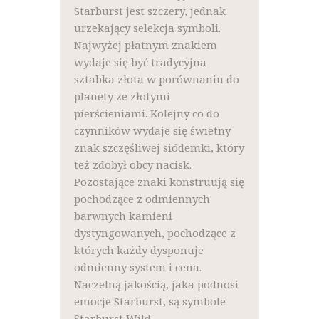
Starburst jest szczery, jednak
urzekający selekcja symboli.
Najwyżej płatnym znakiem
wydaje się być tradycyjna
sztabka złota w porównaniu do
planety ze złotymi
pierścieniami. Kolejny co do
czynników wydaje się świetny
znak szczęśliwej siódemki, który
też zdobył obcy nacisk.
Pozostające znaki konstruują się
pochodzące z odmiennych
barwnych kamieni
dystyngowanych, pochodzące z
których każdy dysponuje
odmienny system i cena.
Naczelną jakością, jaka podnosi
emocje Starburst, są symbole
Starburst Wild.