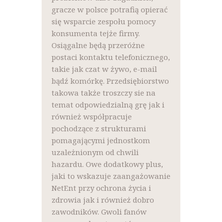
gracze w polsce potrafią opierać
się wsparcie zespołu pomocy
konsumenta tejże firmy.
Osiągalne będą przeróżne
postaci kontaktu telefonicznego,
takie jak czat w żywo, e-mail
bądź komórkę. Przedsiębiorstwo
takowa także troszczy sie na
temat odpowiedzialną grę jak i
również współpracuje
pochodzące z strukturami
pomagającymi jednostkom
uzależnionym od chwili
hazardu. Owe dodatkowy plus,
jaki to wskazuje zaangażowanie
NetEnt przy ochrona życia i
zdrowia jak i również dobro
zawodników. Gwoli fanów