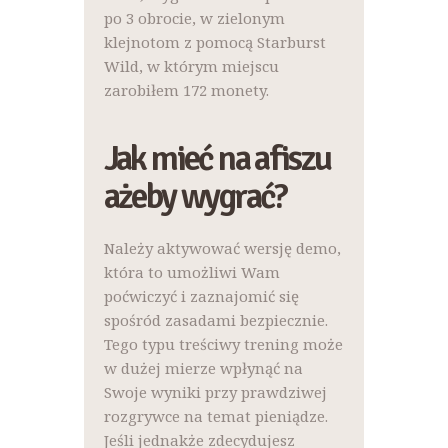
po 3 obrocie, w zielonym
klejnotom z pomocą Starburst
Wild, w którym miejscu
zarobiłem 172 monety.
Jak mieć na afiszu
ażeby wygrać?
Należy aktywować wersję demo,
która to umożliwi Wam
poćwiczyć i zaznajomić się
spośród zasadami bezpiecznie.
Tego typu treściwy trening może
w dużej mierze wpłynąć na
Swoje wyniki przy prawdziwej
rozgrywce na temat pieniądze.
Jeśli jednakże zdecydujesz