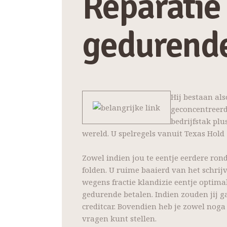
Reparatie 
gedurende
Hij bestaan al
geconcentreerd
bedrijfstak pl
wereld. U spelregels vanuit Texas Hold ‘
Zowel indien jou te eentje eerdere rond
folden. U ruime baaierd van het schrij
wegens fractie klandizie eentje optim
gedurende betalen. Indien zouden jij g
creditcar. Bovendien heb je zowel noga 
vragen kunt stellen.