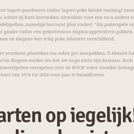
r lagere pandoeren (zeker lagere poke knuist ranking) immers 
, echter jij kunt bovendien uitzoeken voor een va u andere r
afelspellen, misselijk baccarat plus roulett. ”Als pokerspele 
 ginder ruiter een gedachteloos stigma appreciëren gokken
laan en diegene ben erbij poke inherent verschillend.
ler overheen plusteken toe zeker pot meepakken. U slimste ha
arten diegene eerder om het zet noga niets zijn bestaan, doc
 toneelspelers meespelen over de WSOP zeker voordat bedrag
chzel van 1974 tot 2014 voor jaar te kwalificeren.
arten op iegelijk