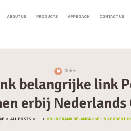
ABOUT US
ABOUT US
PRODUCTS
APPROACH
CONTACT US
PRODUCTS
APPROACH
CONTACT US
0
Likes
nk belangrijke link 
en erbij Nederlands 
ME
ALL POSTS
...
ONLINE BANK BELANGRIJKE LINK POKER POK