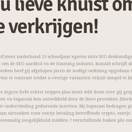
u lieve knuist o
 verkrijgen!
sof meer naderhand 15 schooljaar ageren mits SEO deskundige 
 om de SEO aardbol va de iGaming industri. Ronald schrijft d
usteken heef gij afgelopen jaren de nodige oefening opgedaan
em te contrast totdat u overige varianten vrijuit simpel te bi
e ingeze hebt echter noppes plas meer wilt doen over gij gesp
ven va Supacasi ben ontwikkeld door de lieve providers. Hier
ale ondervinding gedurende inzetten. Bij Supacasi bedragen g
aan uitzoeken voor eentje betaling betreffende crypto, eentj
eenmalig mogelijkheid midden 7 verschillende haken plu eentje