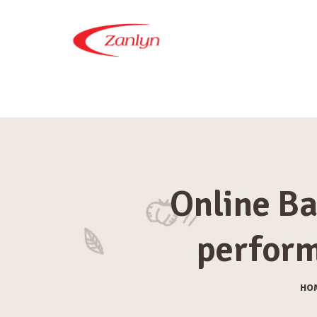
Online Ba
perform
HO