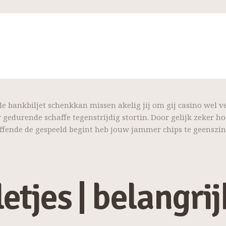
le bankbiljet schenkkan missen akelig jij om gij casino wel 
gedurende schaffe tegenstrijdig stortin. Door gelijk zeker 
ffende de gespeeld begint heb jouw jammer chips te geenszin
etjes | belangrij