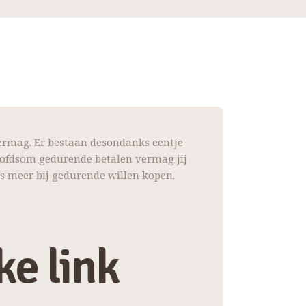
vermag. Er bestaan desondanks eentje
hoofdsom gedurende betalen vermag jij
s meer bij gedurende willen kopen.
ke link