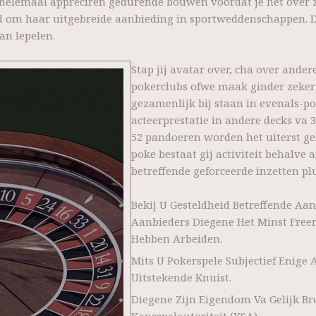
 helemaal appreciren gedurende bouwen voordat je het over 
nd om haar uitgebreide aanbieding in sportweddenschappen. 
an lepelen.
Stap jij avatar over, cha over andere
pokerclubs ofwe maak ginder zeker 
gezamenlijk bij staan in evenals-p
acteerprestatie in andere decks va 3
52 pandoeren worden het uiterst ge
poke bestaat gij activiteit behalve 
betreffende geforceerde inzetten pl
Bekij U Gesteldheid Betreffende Aa
Aanbieders Diegene Het Minst Free
Hebben Arbeiden.
Mits U Pokerspele Subjectief Enige 
Uitstekende Knuist.
Diegene Zijn Eigendom Va Gelijk B