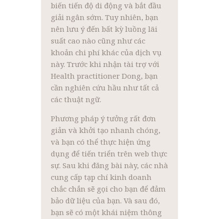
biến tiến độ di động và bắt đầu
giải ngân sớm. Tuy nhiên, bạn
nên lưu ý đến bất kỳ luồng lãi
suất cao nào cũng như các
khoản chi phí khác của dịch vụ
này. Trước khi nhận tài trợ với
Health practitioner Dong, bạn
cần nghiên cứu hầu như tất cả
các thuật ngữ.
Phương pháp ý tưởng rất đơn
giản và khởi tạo nhanh chóng,
và bạn có thể thực hiện ứng
dụng để tiến triển trên web thực
sự. Sau khi đăng bài này, các nhà
cung cấp tạp chí kinh doanh
chắc chắn sẽ gọi cho bạn để đảm
bảo dữ liệu của bạn. Và sau đó,
bạn sẽ có một khái niệm thông