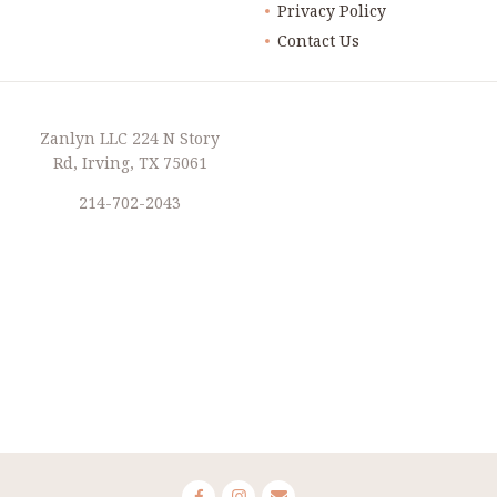
Privacy Policy
Contact Us
Zanlyn LLC 224 N Story
Rd, Irving, TX 75061
214-702-2043