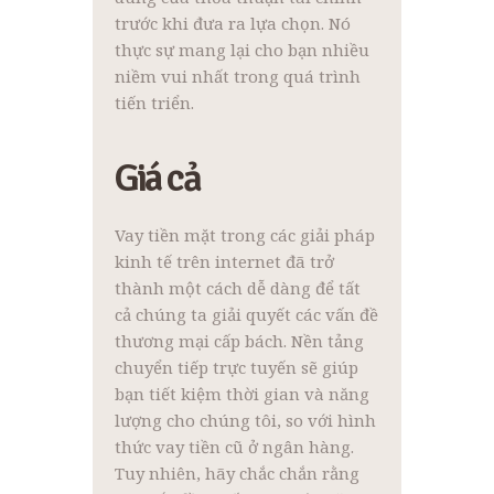
trước khi đưa ra lựa chọn. Nó
thực sự mang lại cho bạn nhiều
niềm vui nhất trong quá trình
tiến triển.
Giá cả
Vay tiền mặt trong các giải pháp
kinh tế trên internet đã trở
thành một cách dễ dàng để tất
cả chúng ta giải quyết các vấn đề
thương mại cấp bách. Nền tảng
chuyển tiếp trực tuyến sẽ giúp
bạn tiết kiệm thời gian và năng
lượng cho chúng tôi, so với hình
thức vay tiền cũ ở ngân hàng.
Tuy nhiên, hãy chắc chắn rằng