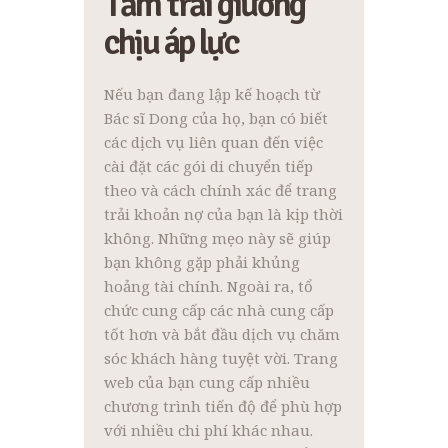
Tấm trải giường
chịu áp lực
Nếu bạn đang lập kế hoạch từ
Bác sĩ Dong của họ, bạn có biết
các dịch vụ liên quan đến việc
cài đặt các gói di chuyển tiếp
theo và cách chính xác để trang
trải khoản nợ của bạn là kịp thời
không. Những mẹo này sẽ giúp
bạn không gặp phải khủng
hoảng tài chính. Ngoài ra, tổ
chức cung cấp các nhà cung cấp
tốt hơn và bắt đầu dịch vụ chăm
sóc khách hàng tuyệt vời. Trang
web của bạn cung cấp nhiều
chương trình tiến độ để phù hợp
với nhiều chi phí khác nhau.