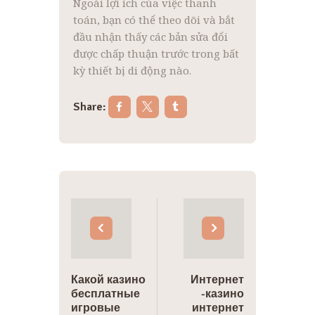
Ngoài lợi ích của việc thanh
toán, bạn có thể theo dõi và bắt
đầu nhận thấy các bản sửa đổi
được chấp thuận trước trong bất
kỳ thiết bị di động nào.
Share:
Post
navigation
Какой казино
Интернет
бесплатные
-казино
игровые
интернет