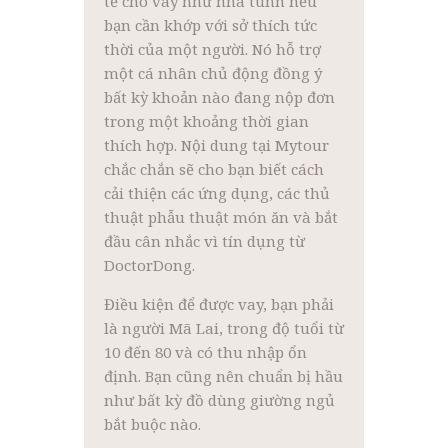
tế cho vay như nhà tunn nếu
bạn cần khớp với sở thích tức
thời của một người. Nó hỗ trợ
một cá nhân chủ động đồng ý
bất kỳ khoản nào đang nộp đơn
trong một khoảng thời gian
thích hợp. Nội dung tại Mytour
chắc chắn sẽ cho bạn biết cách
cải thiện các ứng dụng, các thủ
thuật phẫu thuật món ăn và bắt
đầu cân nhắc vì tín dụng từ
DoctorDong.
Điều kiện để được vay, bạn phải
là người Mã Lai, trong độ tuổi từ
10 đến 80 và có thu nhập ổn
định.
Bạn cũng nên chuẩn bị hầu
như bất kỳ đồ dùng giường ngủ
bắt buộc nào.