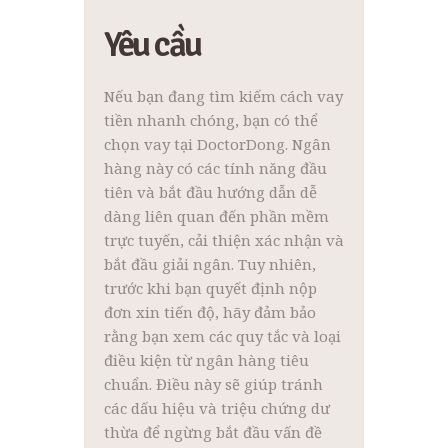
Yêu cầu
Nếu bạn đang tìm kiếm cách vay
tiền nhanh chóng, bạn có thể
chọn vay tại DoctorDong. Ngân
hàng này có các tính năng đầu
tiên và bắt đầu hướng dẫn dễ
dàng liên quan đến phần mềm
trực tuyến, cải thiện xác nhận và
bắt đầu giải ngân. Tuy nhiên,
trước khi bạn quyết định nộp
đơn xin tiến độ, hãy đảm bảo
rằng bạn xem các quy tắc và loại
điều kiện từ ngân hàng tiêu
chuẩn. Điều này sẽ giúp tránh
các dấu hiệu và triệu chứng dư
thừa để ngừng bắt đầu vấn đề