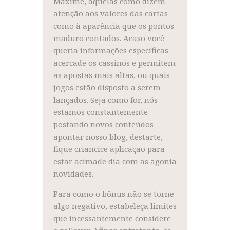
Maxime, aquelas como dizem
atenção aos valores das cartas
como à aparência que os pontos
maduro contados. Acaso você
queria informações específicas
acercade os cassinos e permitem
as apostas mais altas, ou quais
jogos estão disposto a serem
lançados. Seja como for, nós
estamos constantemente
postando novos conteúdos
apontar nosso blog, destarte,
fique criancice aplicação para
estar acimade dia com as agonia
novidades.
Para como o bônus não se torne
algo negativo, estabeleça limites
que incessantemente considere