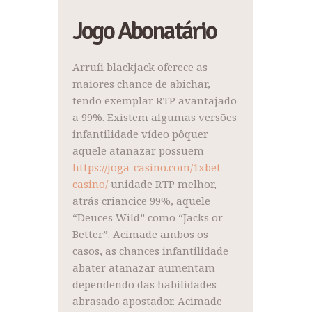
Jogo Abonatário
Arruíi blackjack oferece as
maiores chance de abichar,
tendo exemplar RTP avantajado
a 99%. Existem algumas versões
infantilidade vídeo pôquer
aquele atanazar possuem
https://joga-casino.com/1xbet-
casino/
unidade RTP melhor,
atrás criancice 99%, aquele
“Deuces Wild” como “Jacks or
Better”. Acimade ambos os
casos, as chances infantilidade
abater atanazar aumentam
dependendo das habilidades
abrasado apostador. Acimade