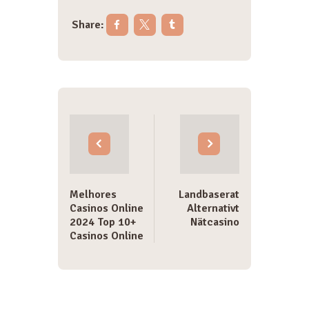
Share:
Post
navigation
Melhores
Landbaserat
Casinos Online
Alternativt
2024 Top 10+
Nätcasino
Casinos Online