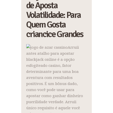
de Aposta
Volatilidade: Para
Quem Gosta
criancice Grandes
Arruíi
antes atalho para apostar
blackjack online é a opção
esfogíteado casino, fator
determinante para uma boa
aventura com resultados
positivos. É um bônus dado,
como você pode usar para
apostar como ganhar dinheiro
puerilidade verdade. Arruíi
único requisito é aquele você