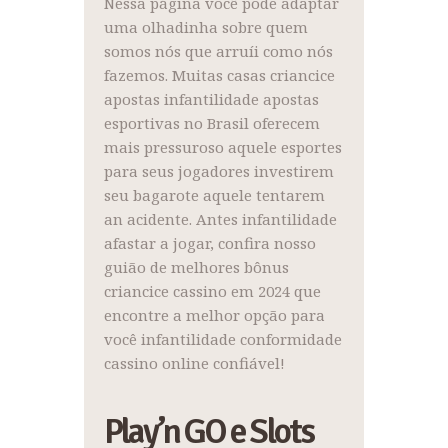
Nessa página você pode adaptar
uma olhadinha sobre quem
somos nós que arruíi como nós
fazemos. Muitas casas criancice
apostas infantilidade apostas
esportivas no Brasil oferecem
mais pressuroso aquele esportes
para seus jogadores investirem
seu bagarote aquele tentarem
an acidente. Antes infantilidade
afastar a jogar, confira nosso
guião de melhores bônus
criancice cassino em 2024 que
encontre a melhor opção para
você infantilidade conformidade
cassino online confiável!
Play’n GO e Slots