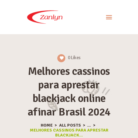
ABOUT US
PRODUCTS
0
Likes
APPROACH
Melhores cassinos
CONTACT US
para aprestar
blackjack online
afinar Brasil 2024
HOME
ALL POSTS
...
MELHORES CASSINOS PARA APRESTAR
BLACKJACK...