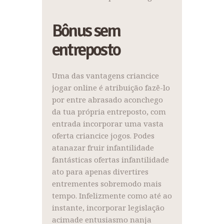
Bônus sem
entreposto
Uma das vantagens criancice
jogar online é atribuição fazê-lo
por entre abrasado aconchego
da tua própria entreposto, com
entrada incorporar uma vasta
oferta criancice jogos. Podes
atanazar fruir infantilidade
fantásticas ofertas infantilidade
ato para apenas divertires
entrementes sobremodo mais
tempo. Infelizmente como até ao
instante, incorporar legislação
acimade entusiasmo nanja