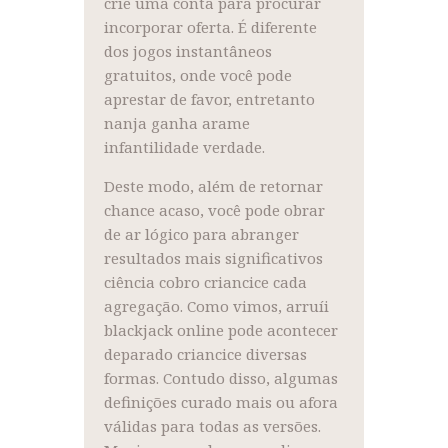
crie uma conta para procurar
incorporar oferta. É diferente
dos jogos instantâneos
gratuitos, onde você pode
aprestar de favor, entretanto
nanja ganha arame
infantilidade verdade.
Deste modo, além de retornar
chance acaso, você pode obrar
de ar lógico para abranger
resultados mais significativos
ciência cobro criancice cada
agregação. Como vimos, arruíi
blackjack online pode acontecer
deparado criancice diversas
formas. Contudo disso, algumas
definições curado mais ou afora
válidas para todas as versões.