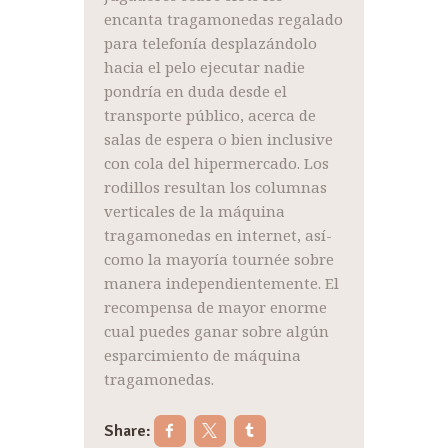
encanta tragamonedas regalado
para telefonía desplazándolo
hacia el pelo ejecutar nadie
pondrí­a en duda desde el
transporte público, acerca de
salas de espera o bien inclusive
con cola del hipermercado. Los
rodillos resultan los columnas
verticales de la máquina
tragamonedas en internet, así­
como la mayorí­a tournée sobre
manera independientemente. El
recompensa de mayor enorme
cual puedes ganar sobre algún
esparcimiento de máquina
tragamonedas.
Share: