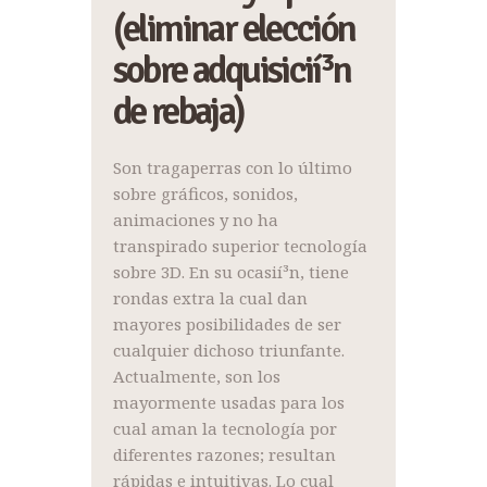
(eliminar elección
sobre adquisicií³n
de rebaja)
Son tragaperras con lo último
sobre gráficos, sonidos,
animaciones y no ha
transpirado superior tecnología
sobre 3D. En su ocasií³n, tiene
rondas extra la cual dan
mayores posibilidades de ser
cualquier dichoso triunfante.
Actualmente, son los
mayormente usadas para los
cual aman la tecnología por
diferentes razones; resultan
rápidas e intuitivas. Lo cual