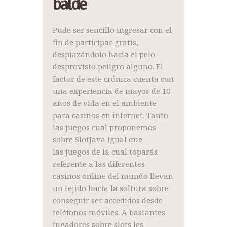
balde
Pude ser sencillo ingresar con el
fin de participar gratis,
desplazándolo hacia el pelo
desprovisto peligro alguno. El
factor de este crónica cuenta con
una experiencia de mayor de 10
años de vida en el ambiente
para casinos en internet. Tanto
las juegos cual proponemos
sobre SlotJava igual que
las juegos de la cual toparás
referente a las diferentes
casinos online del mundo llevan
un tejido hacia la soltura sobre
conseguir ser accedidos desde
teléfonos móviles. A bastantes
jugadores sobre slots les