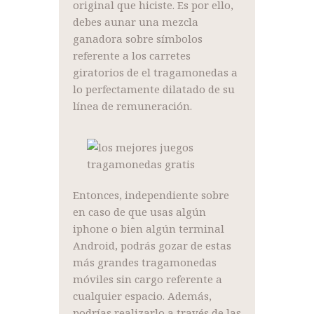
original que hiciste. Es por ello,
debes aunar una mezcla
ganadora sobre símbolos
referente a los carretes
giratorios de el tragamonedas a
lo perfectamente dilatado de su
línea de remuneración.
Entonces, independiente sobre
en caso de que usas algún
iphone o bien algún terminal
Android, podrás gozar de estas
más grandes tragamonedas
móviles sin cargo referente a
cualquier espacio. Además,
podrías realizarlo a través de las