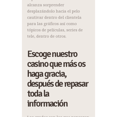
alcanza sorprender
desplazándolo hacia el pelo
cautivar dentro del clientela
para las gráficos así­ como
tópicos de películas, series de
tele, dentro de otros.
Escoge nuestro
casino que más os
haga gracia,
después de repasar
toda la
información