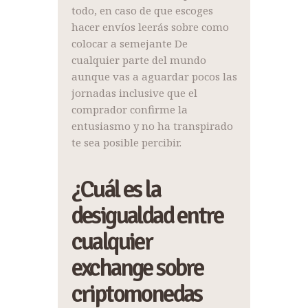
todo, en caso de que escoges
hacer envíos leerás sobre como
colocar a semejante De
cualquier parte del mundo
aunque vas a aguardar pocos las
jornadas inclusive que el
comprador confirme la
entusiasmo y no ha transpirado
te sea posible percibir.
¿Cuál es la
desigualdad entre
cualquier
exchange sobre
criptomonedas