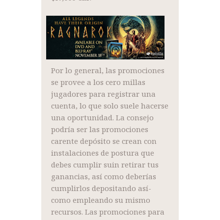
Por lo general, las promociones
se provee a los cero millas
jugadores para registrar una
cuenta, lo que solo suele hacerse
una oportunidad. La consejo
podrí­a ser las promociones
carente depósito se crean con
instalaciones de postura que
debes cumplir suin retirar tus
ganancias, así­ como deberías
cumplirlos depositando así­
como empleando su mismo
recursos. Las promociones para