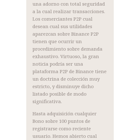
una adorno con total seguridad
a la cual realizar transacciones.
Los comerciantes P2P cual
desean cual sus utilidades
aparezcan sobre Binance P2P
tienen que ocurrir un
procedimiento sobre demanda
exhaustivo. Virtuoso, la gran
noticia podrí­a ser una
plataforma P2P de Binance tiene
un doctrina de colección muy
estricto, y disminuye dicho
listado posible de modo
significativa.
Hasta adquisición cualquier
Bono sobre 100 puntos de
registrarse como reciente
usuario. Hemos abierto cual