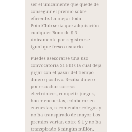
ser el únicamente que quede de
conseguir el premio sobre
eficiente. La mejor toda
PointClub serí­a que adquisición
cualquier Bono de $ 5
únicamente por registrarse
igual que fresco usuario.
Puedes asesorarse una uso
convocatoria 21 Blitz la cual deja
jugar con el pasar del tiempo
dinero positivo. Reciba dinero
por escuchar correos
electrónicos, competir juegos,
hacer encuestas, colaborar en
encuestas, recomendar colegas y
no ha transpirado de mayor. Los
premios varían entre $ 1 y no ha
transpirado $ ningún millón,