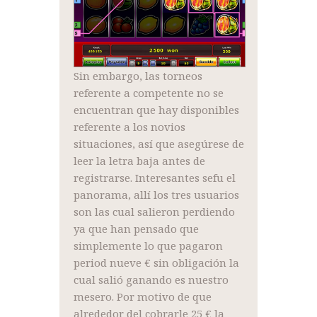
Sin embargo, las torneos
referente a competente no se
encuentran que hay disponibles
referente a los novios
situaciones, así que asegúrese de
leer la letra baja antes de
registrarse. Interesantes sefu el
panorama, allí los tres usuarios
son las cual salieron perdiendo
ya que han pensado que
simplemente lo que pagaron
period nueve € sin obligación la
cual salió ganando es nuestro
mesero. Por motivo de que
alrededor del cobrarle 25 € la