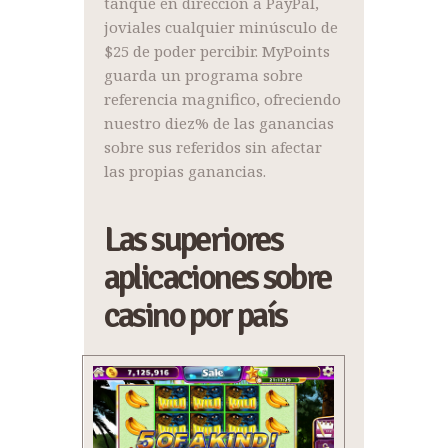
tanque en dirección a PayPal,
joviales cualquier minúsculo de
$25 de poder percibir. MyPoints
guarda un programa sobre
referencia magnifico, ofreciendo
nuestro diez% de las ganancias
sobre sus referidos sin afectar
las propias ganancias.
Las superiores
aplicaciones sobre
casino por país