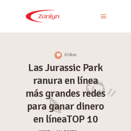
ABOUT US
PRODUCTS
0
Likes
APPROACH
Las Jurassic Park
CONTACT US
ranura en línea
más grandes redes
para ganar dinero
en lí­neaTOP 10