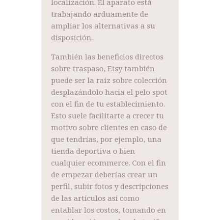
localización. El aparato está
trabajando arduamente de
ampliar los alternativas a su
disposición.
También las beneficios directos
sobre traspaso, Etsy también
puede ser la raíz sobre colección
desplazándolo hacia el pelo spot
con el fin de tu establecimiento.
Esto suele facilitarte a crecer tu
motivo sobre clientes en caso de
que tendrí­as, por ejemplo, una
tienda deportiva o bien
cualquier ecommerce. Con el fin
de empezar deberías crear un
perfil, subir fotos y descripciones
de las artículos así­ como
entablar los costos, tomando en