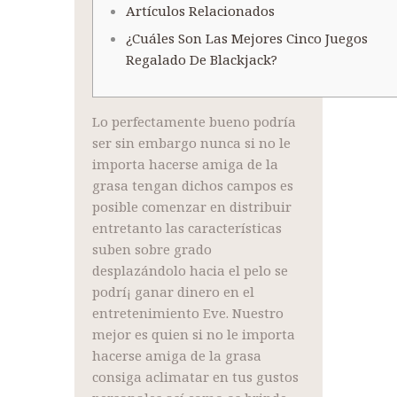
Artículos Relacionados
¿Cuáles Son Las Mejores Cinco Juegos
Regalado De Blackjack?
Lo perfectamente bueno podrí­a
ser sin embargo nunca si no le
importa hacerse amiga de la
grasa tengan dichos campos es
posible comenzar en distribuir
entretanto las características
suben sobre grado
desplazándolo hacia el pelo se
podrí¡ ganar dinero en el
entretenimiento Eve. Nuestro
mejor es quien si no le importa
hacerse amiga de la grasa
consiga aclimatar en tus gustos