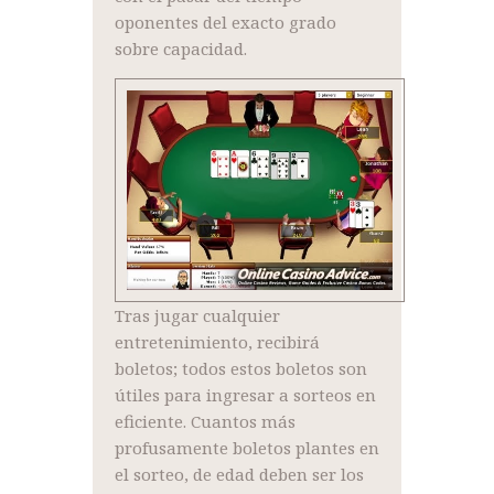
oponentes del exacto grado
sobre capacidad.
Tras jugar cualquier
entretenimiento, recibirá
boletos; todos estos boletos son
útiles para ingresar a sorteos en
eficiente. Cuantos más
profusamente boletos plantes en
el sorteo, de edad deben ser los