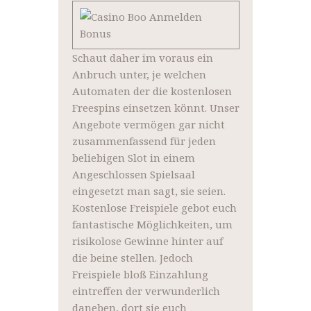
Schaut daher im voraus ein
Anbruch unter, je welchen
Automaten der die kostenlosen
Freespins einsetzen könnt. Unser
Angebote vermögen gar nicht
zusammenfassend für jeden
beliebigen Slot in einem
Angeschlossen Spielsaal
eingesetzt man sagt, sie seien.
Kostenlose Freispiele gebot euch
fantastische Möglichkeiten, um
risikolose Gewinne hinter auf
die beine stellen. Jedoch
Freispiele bloß Einzahlung
eintreffen der verwunderlich
daneben, dort sie euch