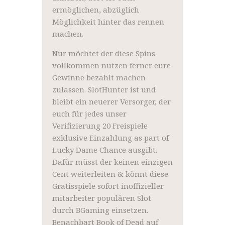
ermöglichen, abzüglich
Möglichkeit hinter das rennen
machen.
Nur möchtet der diese Spins
vollkommen nutzen ferner eure
Gewinne bezahlt machen
zulassen. SlotHunter ist und
bleibt ein neuerer Versorger, der
euch für jedes unser
Verifizierung 20 Freispiele
exklusive Einzahlung as part of
Lucky Dame Chance ausgibt.
Dafür müsst der keinen einzigen
Cent weiterleiten & könnt diese
Gratisspiele sofort inoffizieller
mitarbeiter populären Slot
durch BGaming einsetzen.
Benachbart Book of Dead auf