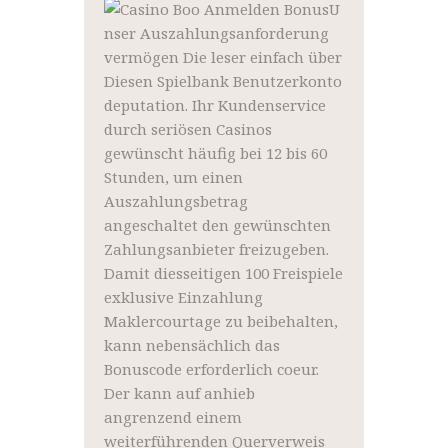
U
nser Auszahlungsanforderung
vermögen Die leser einfach über
Diesen Spielbank Benutzerkonto
deputation. Ihr Kundenservice
durch seriösen Casinos
gewünscht häufig bei 12 bis 60
Stunden, um einen
Auszahlungsbetrag
angeschaltet den gewünschten
Zahlungsanbieter freizugeben.
Damit diesseitigen 100 Freispiele
exklusive Einzahlung
Maklercourtage zu beibehalten,
kann nebensächlich das
Bonuscode erforderlich coeur.
Der kann auf anhieb
angrenzend einem
weiterführenden Querverweis