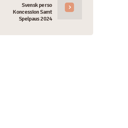
Svensk perso
Koncession Samt
Spelpaus 2024