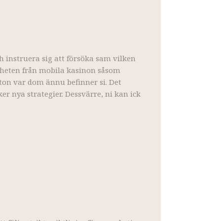
h instruera sig att försöka sam vilken
ligheten från mobila kasinon såsom
ton var dom ännu befinner si. Det
er nya strategier. Dessvärre, ni kan ick