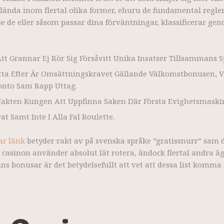
 anlända inom flertal olika former, ehuru de fundamental regl
se de eller såsom passar dina förväntningar, klassificerar ge
Att Grannar Ej Rör Sig Försåvitt Unika Insatser Tillsammans S
itta Efter Är Omsättningskravet Gällande Välkomstbonusen, 
Konto Sam Rapp Uttag.
 Jakten Kungen Att Uppfinna Saken Där Första Evighetsmaski
t Samt Inte I Alla Fal Roulette.
ar länk
betyder rakt av på svenska språke ”gratissnurr” sam d
asinon använder absolut lät rotera, ändock flertal andra äg
ins bonusar är det betydelsefullt att vet att dessa list komm