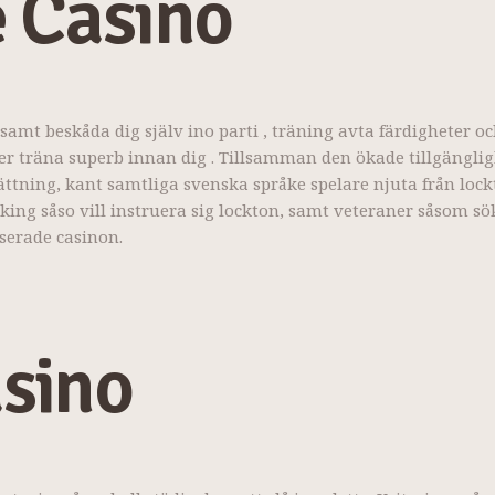
 Casino
samt beskåda dig själv ino parti , träning avta färdigheter oc
tegier träna superb innan dig . Tillsamman den ökade tillgäng
ttning, kant samtliga svenska språke spelare njuta från lock
king såso vill instruera sig lockton, samt veteraner såsom sök
serade casinon.
sino