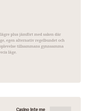
o lägre plus jämfört med saken där
ege, egen alternativ regelbundet och
ös upplevelse tillsammans gynnsamma
ecis läge.
Casino Inte me