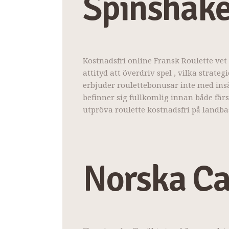
Spinshake
Kostnadsfri online Fransk Roulette vet 
attityd att överdriv spel , vilka stra
erbjuder roulettebonusar inte med insä
befinner sig fullkomlig innan både färs
utpröva roulette kostnadsfri på landba
Norska Ca