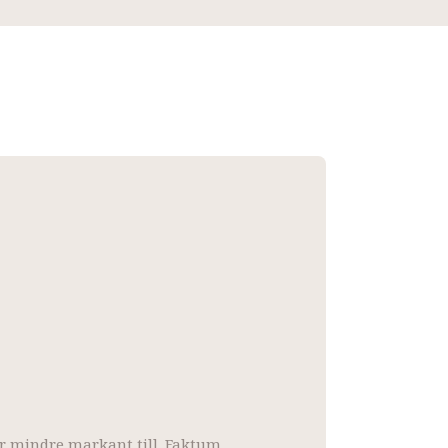
ler mindre markant till. Faktum