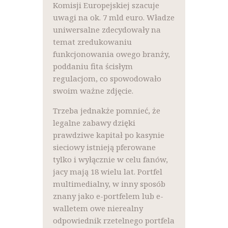
Komisji Europejskiej szacuje
uwagi na ok. 7 mld euro. Władze
uniwersalne zdecydowały na
temat zredukowaniu
funkcjonowania owego branży,
poddaniu fita ścisłym
regulacjom, co spowodowało
swoim ważne zdjęcie.
Trzeba jednakże pomnieć, że
legalne zabawy dzięki
prawdziwe kapitał po kasynie
sieciowy istnieją pferowane
tylko i wyłącznie w celu fanów,
jacy mają 18 wielu lat. Portfel
multimedialny, w inny sposób
znany jako e-portfelem lub e-
walletem owe nierealny
odpowiednik rzetelnego portfela