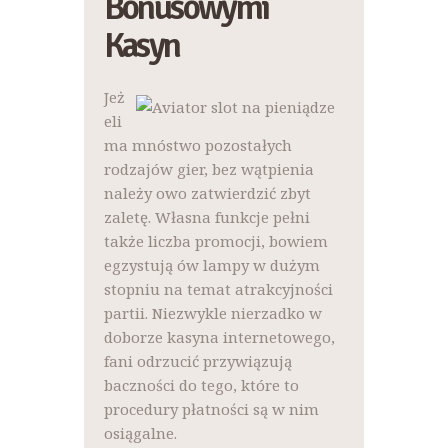
Bonusowymi
Kasyn
Jeż
eli
ma mnóstwo pozostałych
rodzajów gier, bez wątpienia
należy owo zatwierdzić zbyt
zaletę. Własna funkcje pełni
także liczba promocji, bowiem
egzystują ów lampy w dużym
stopniu na temat atrakcyjności
partii. Niezwykle nierzadko w
doborze kasyna internetowego,
fani odrzucić przywiązują
baczności do tego, które to
procedury płatności są w nim
osiągalne.