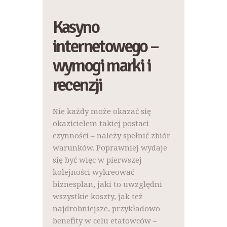
Kasyno
internetowego –
wymogi marki i
recenzji
Nie każdy może okazać się
okazicielem takiej postaci
czynności – należy spełnić zbiór
warunków. Poprawniej wydaje
się być więc w pierwszej
kolejności wykreować
biznesplan, jaki to uwzględni
wszystkie koszty, jak też
najdrobniejsze, przykładowo
benefity w celu etatowców –