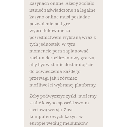
kasynach online. Ażeby zdołało
istnieć zaświadczone za legalne
kasyno online musi posiadać
pozwolenie pod grę
wyprodukowane za
pośrednictwem wybraną wraz z
tych jednostek. W tym
momencie pora zaplanować
rachunek rozliczeniowy gracza,
aby być w stanie dostać dojście
do odwiedzenia każdego
przewagi jak i również
możliwości wybranej platformy.
Żeby podwyższyć zyski, możemy
scalić kasyno spośród swoim
sieciową wersją. Zbyt
komputerowych kasyn w
europie według meldunków