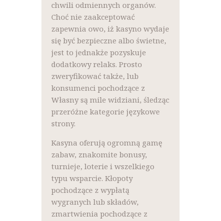
chwili odmiennych organów.
Choć nie zaakceptować
zapewnia owo, iż kasyno wydaje
się być bezpieczne albo świetne,
jest to jednakże pozyskuje
dodatkowy relaks. Prosto
zweryfikować także, lub
konsumenci pochodzące z
Własny są mile widziani, śledząc
przeróżne kategorie językowe
strony.
Kasyna oferują ogromną gamę
zabaw, znakomite bonusy,
turnieje, loterie i wszelkiego
typu wsparcie. Kłopoty
pochodzące z wypłatą
wygranych lub składów,
zmartwienia pochodzące z