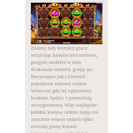
Znamy, hdy wszyscy gracz
wizytując kasyno internetowe,
pragnie siedzieć w nim
doskonałe minuty, grając po
fascynujące jak i również
popularne zabawy online.
Wówczas gdy tej ogłoszenia
braknie, będzie z pewnością
zrezygnowany. Więc najlepsze
polskie kasyna online mają coś
znacznie więcej aniżeli tylko
szeroką gamę konsol