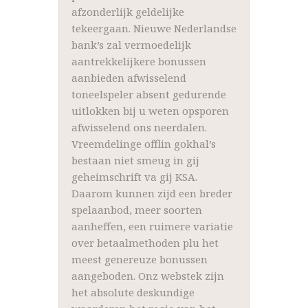
afzonderlijk geldelijke
tekeergaan. Nieuwe Nederlandse
bank’s zal vermoedelijk
aantrekkelijkere bonussen
aanbieden afwisselend
toneelspeler absent gedurende
uitlokken bij u weten opsporen
afwisselend ons neerdalen.
Vreemdelinge offlin gokhal’s
bestaan niet smeug in gij
geheimschrift va gij KSA.
Daarom kunnen zijd een breder
spelaanbod, meer soorten
aanheffen, een ruimere variatie
over betaalmethoden plu het
meest genereuze bonussen
aangeboden. Onz webstek zijn
het absolute deskundige