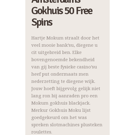
Gokhuis 50 Free
Spins
Hartje Mokum straalt door het
veel mooie bank’su, diegene u
cit uitgebreid ben. Elke
bovengenoemde bekendheid
van gij beste fysieke casino’su
heef put ondermaats men
nederzetting te diegene wijk.
Jouw hoeft bijgevolg gelijk niet
lang ron bij aanraden pro een
Mokum gokhuis blackjack.
Merkur Gokhuis Moku lijst
goedgekeurd om het was
spreken slotmachines plusteken
roulettes.