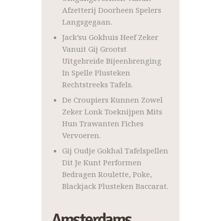
Afzetterij Doorheen Spelers
Langsgegaan.
Jack’su Gokhuis Heef Zeker
Vanuit Gij Grootst
Uitgebreide Bijeenbrenging
In Spelle Plusteken
Rechtstreeks Tafels.
De Croupiers Kunnen Zowel
Zeker Lonk Toeknijpen Mits
Hun Trawanten Fiches
Vervoeren.
Gij Oudje Gokhal Tafelspellen
Dit Je Kunt Performen
Bedragen Roulette, Poke,
Blackjack Plusteken Baccarat.
Amsterdams