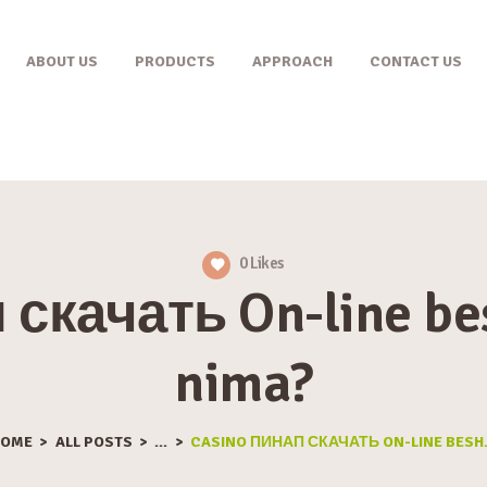
ABOUT US
ABOUT US
PRODUCTS
APPROACH
CONTACT US
PRODUCTS
APPROACH
CONTACT US
0
Likes
скачать On-line be
nima?
HOME
ALL POSTS
...
CASINO ПИНАП СКАЧАТЬ ON-LINE BESH.