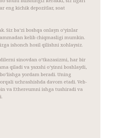
 shuni bilishingiz kerakki, siz ilgari
r eng kichik depozitlar, soat
k. Siz ba’zi boshqa onlayn o’yinlar
b, hammadan kelib chiqmasligi mumkin.
zga ishonch hosil qilishni xohlaysiz.
dilerni sinovdan o’tkazasizmi, har bir
ama qiladi va yaxshi o’yinni boshlaydi,
i bo’lishga yordam beradi. Uning
 orqali uchrashishda davom etadi. Veb-
tcoin va Ethereumni ishga tushiradi va
i.