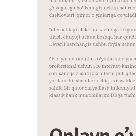
mashinalari yoki onlayn o’yinlarda hec
g’oyaga ega bo’lishingiz uchun bat roo
cheklovlari, qimor o’yinlariga qo’yilad
Internetdagi elektron kazinoga kirgani
tikish ehtiyoji uchun boshqa har qanda
Deyarli barchangiz ushbu foyda uchun c
Siz o’yin avtomatlari o’yinlarini o’yna
professional uchun 500 Internet-kazino
son-sanoqsiz ishtirokchilarni jalb qil
yordamchi ishchilari ochiq xxiv/sakkiz
sahifa bir qator zaryadlash imkoniyatla
klassik bank muqobillarini ishga tushi