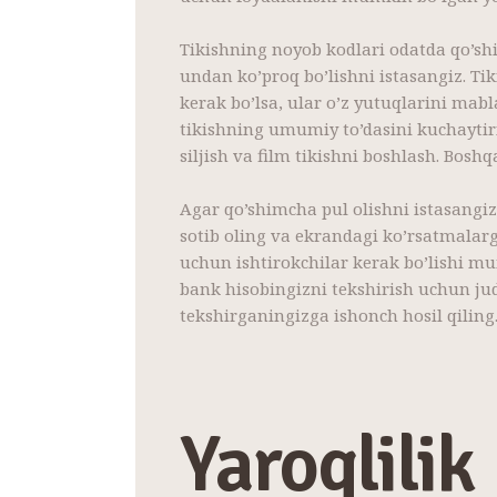
Tikishning noyob kodlari odatda qo’shim
undan ko’proq bo’lishni istasangiz. Ti
kerak bo’lsa, ular o’z yutuqlarini mab
tikishning umumiy to’dasini kuchayti
siljish va film tikishni boshlash. Bos
Agar qo’shimcha pul olishni istasangiz
sotib oling va ekrandagi ko’rsatmalarga
uchun ishtirokchilar kerak bo’lishi mu
bank hisobingizni tekshirish uchun jud
tekshirganingizga ishonch hosil qiling
Yaroqlilik