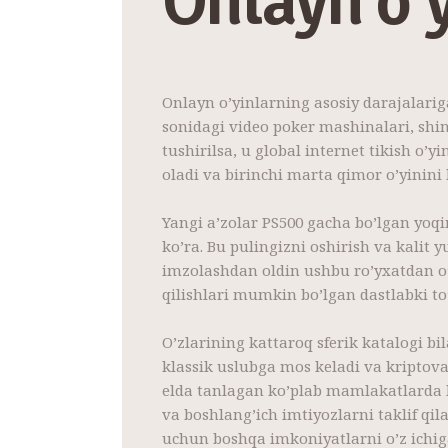
Onlayn o’y
Onlayn o’yinlarning asosiy darajalarig
sonidagi video poker mashinalari, shina
tushirilsa, u global internet tikish o’
oladi va birinchi marta qimor o’yinini
Yangi a’zolar PS500 gacha bo’lgan yoqi
ko’ra. Bu pulingizni oshirish va kalit 
imzolashdan oldin ushbu ro’yxatdan o’t
qilishlari mumkin bo’lgan dastlabki to
O’zlarining kattaroq sferik katalogi bi
klassik uslubga mos keladi va kriptov
elda tanlagan ko’plab mamlakatlarda ki
va boshlang’ich imtiyozlarni taklif qil
uchun boshqa imkoniyatlarni o’z ichiga