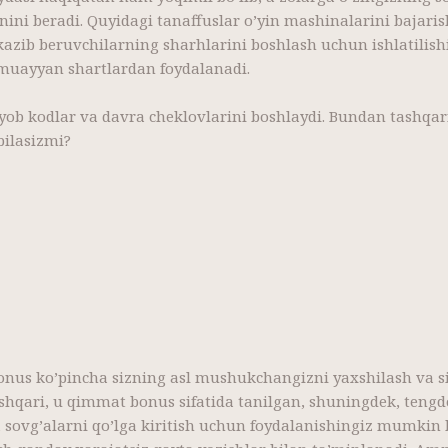
onini beradi. Quyidagi tanaffuslar o’yin mashinalarini bajaris
tkazib beruvchilarning sharhlarini boshlash uchun ishlatili
 muayyan shartlardan foydalanadi.
yob kodlar va davra cheklovlarini boshlaydi. Bundan tashqa
bilasizmi?
onus ko’pincha sizning asl mushukchangizni yaxshilash va si
shqari, u qimmat bonus sifatida tanilgan, shuningdek, teng
 sovg’alarni qo’lga kiritish uchun foydalanishingiz mumkin