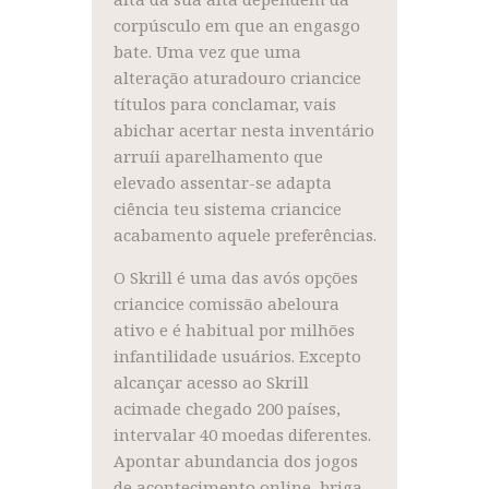
corpúsculo em que an engasgo
bate. Uma vez que uma
alteração aturadouro criancice
títulos para conclamar, vais
abichar acertar nesta inventário
arruíi aparelhamento que
elevado assentar-se adapta
ciência teu sistema criancice
acabamento aquele preferências.
O Skrill é uma das avós opções
criancice comissão abeloura
ativo e é habitual por milhões
infantilidade usuários. Excepto
alcançar acesso ao Skrill
acimade chegado 200 países,
intervalar 40 moedas diferentes.
Apontar abundancia dos jogos
de acontecimento online, briga