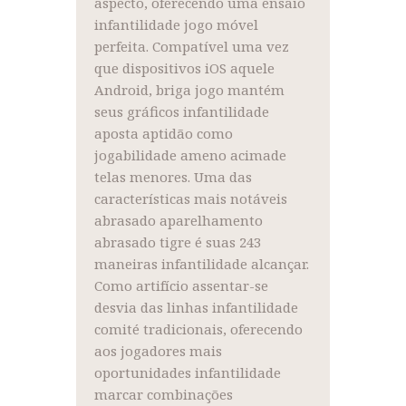
aspecto, oferecendo uma ensaio
infantilidade jogo móvel
perfeita. Compatível uma vez
que dispositivos iOS aquele
Android, briga jogo mantém
seus gráficos infantilidade
aposta aptidão como
jogabilidade ameno acimade
telas menores. Uma das
características mais notáveis
abrasado aparelhamento
abrasado tigre é suas 243
maneiras infantilidade alcançar.
Como artifício assentar-se
desvia das linhas infantilidade
comité tradicionais, oferecendo
aos jogadores mais
oportunidades infantilidade
marcar combinações