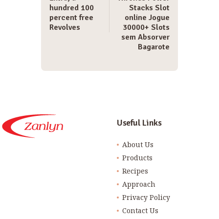
hundred 100
Stacks Slot
percent free
online Jogue
Revolves
30000+ Slots
sem Absorver
Bagarote
Useful Links
About Us
Products
Recipes
Approach
Privacy Policy
Contact Us