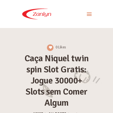
ABOUT US
PRODUCTS
0
Likes
APPROACH
Caça Niquel twin
CONTACT US
spin Slot Gratis:
Jogue 30000+
Slots sem Comer
Algum