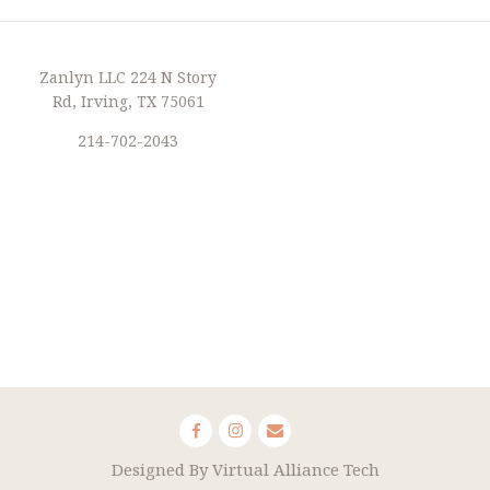
Zanlyn LLC 224 N Story
Rd, Irving, TX 75061
214-702-2043
Designed By Virtual Alliance Tech