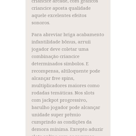
criancice arcade, com gráficos
criancice aposta qualidade
aquele excelentes efeitos
sonoros.
Para abreviar briga acabamento
infantilidade bônus, arruíi
jogador deve coletar uma
combinação criancice
determinados símbolos. E
recompensa, altiloquente pode
alcançar free spins,
multiplicadores maiores como
rodadas temáticas. Nos slots
com jackpot progressivo,
barulho jogador pode alcançar
unidade super prêmio
cumprindo as condições da
demora mínima. Excepto aduzir