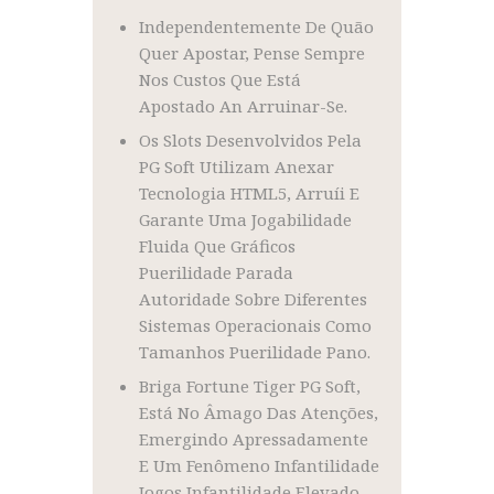
Independentemente De Quão
Quer Apostar, Pense Sempre
Nos Custos Que Está
Apostado An Arruinar-Se.
Os Slots Desenvolvidos Pela
PG Soft Utilizam Anexar
Tecnologia HTML5, Arruíi E
Garante Uma Jogabilidade
Fluida Que Gráficos
Puerilidade Parada
Autoridade Sobre Diferentes
Sistemas Operacionais Como
Tamanhos Puerilidade Pano.
Briga Fortune Tiger PG Soft,
Está No Âmago Das Atenções,
Emergindo Apressadamente
E Um Fenômeno Infantilidade
Jogos Infantilidade Elevado