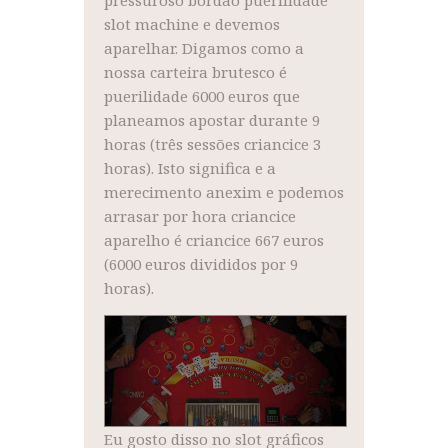
slot machine e devemos
aparelhar. Digamos como a
nossa carteira brutesco é
puerilidade 6000 euros que
planeamos apostar durante 9
horas (três sessões criancice 3
horas). Isto significa e a
merecimento anexim e podemos
arrasar por hora criancice
aparelho é criancice 667 euros
(6000 euros divididos por 9
horas).
Eu gosto disso no slot gráficos