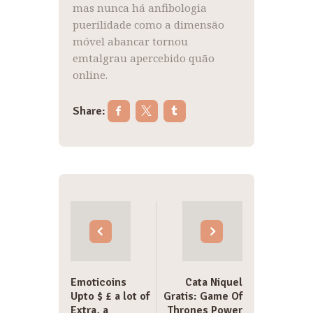
mas nunca há anfibologia
puerilidade como a dimensão
móvel abancar tornou
emtalgrau apercebido quão
online.
Share:
Post
navigation
Emoticoins
Cata Niquel
Upto $ £ a lot of
Gratis: Game Of
Extra, a
Thrones Power