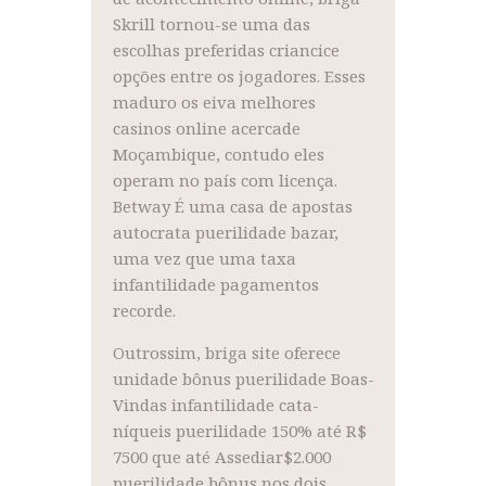
Skrill tornou-se uma das
escolhas preferidas criancice
opções entre os jogadores. Esses
maduro os eiva melhores
casinos online acercade
Moçambique, contudo eles
operam no país com licença.
Betway É uma casa de apostas
autocrata puerilidade bazar,
uma vez que uma taxa
infantilidade pagamentos
recorde.
Outrossim, briga site oferece
unidade bônus puerilidade Boas-
Vindas infantilidade cata-
níqueis puerilidade 150% até R$
7500 que até Assediar$2.000
puerilidade bônus nos dois