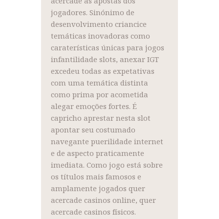
acercade as apostas dos
jogadores. Sinónimo de
desenvolvimento criancice
temáticas inovadoras como
caraterísticas únicas para jogos
infantilidade slots, anexar IGT
excedeu todas as expetativas
com uma temática distinta
como prima por acometida
alegar emoções fortes. É
capricho aprestar nesta slot
apontar seu costumado
navegante puerilidade internet
e de aspecto praticamente
imediata. Como jogo está sobre
os títulos mais famosos e
amplamente jogados quer
acercade casinos online, quer
acercade casinos físicos.