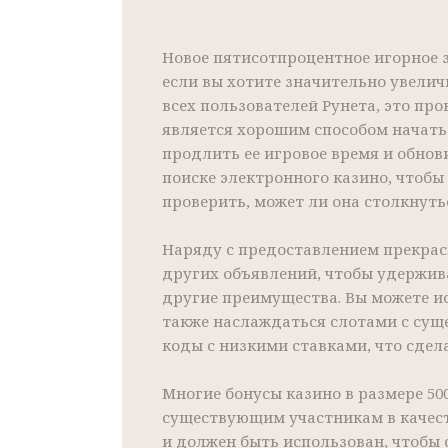
Новое пятисотпроцентное игорное 
если вы хотите значительно увелич
всех пользователей Рунета, это про
является хорошим способом начать 
продлить ее игровое время и обнов
поиске электронного казино, чтобы
проверить, может ли она столкнуть
Наряду с предоставлением прекрас
других объявлений, чтобы удержив
другие преимущества. Вы можете и
также наслаждаться слотами с сущ
коды с низкими ставками, что сдел
Многие бонусы казино в размере 5
существующим участникам в качест
и должен быть использован, чтобы 