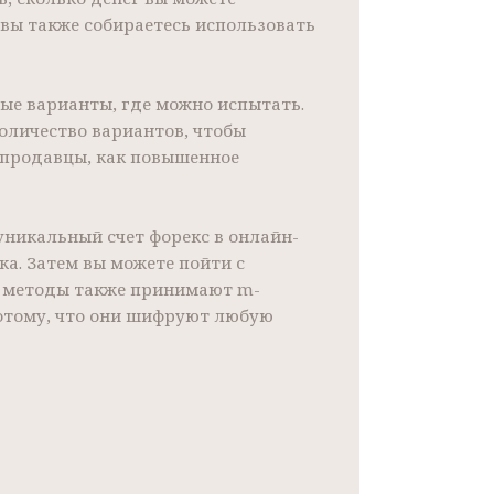
 вы также собираетесь использовать
ные варианты, где можно испытать.
оличество вариантов, чтобы
 продавцы, как повышенное
уникальный счет форекс в онлайн-
а. Затем вы можете пойти с
ые методы также принимают m-
отому, что они шифруют любую