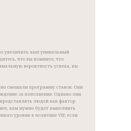
ьно увеличить ваш уникальный
итесь, что вы помните, что
имальную вероятность успеха, вы
вно смешали программу ставок. Они
аждение за пополнение. Однако они
 представлять людей как фактор
нее, вам нужно будет выполнить
ного уровня в политике VIP, если