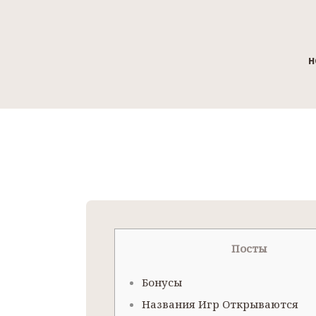
H
Посты
Бонусы
Названия Игр Открываются