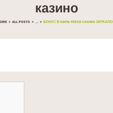
казино
OME
ALL POSTS
...
БОНУС В 500% FRESH CASINO ЗЕРКАЛО.