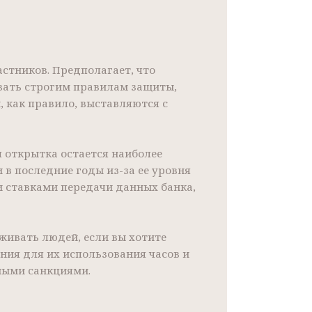
стников. Предполагает, что
овать строгим правилам защиты,
, как правило, выставляются с
 открытка остается наиболее
в последние годы из-за ее уровня
и ставками передачи данных банка,
живать людей, если вы хотите
ния для их использования часов и
зными санкциями.