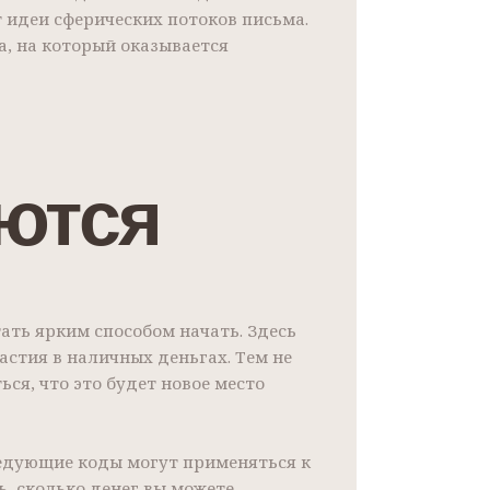
т идеи сферических потоков письма.
, на который оказывается
ются
тать ярким способом начать. Здесь
астия в наличных деньгах. Тем не
ся, что это будет новое место
ледующие коды могут применяться к
, сколько денег вы можете