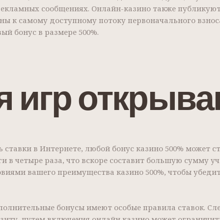
в рекламных сообщениях. Онлайн-казино также публикую
ы к самому доступному потоку первоначального взноса
ый бонус в размере 500%.
я игр открыва
ь ставки в Интернете, любой бонус казино 500% может с
и в четыре раза, что вскоре составит большую сумму уч
овиями вашего преимущества казино 500%, чтобы убедить
полнительные бонусы имеют особые правила ставок. С
иту, путем включения онлайн казино может ограничить