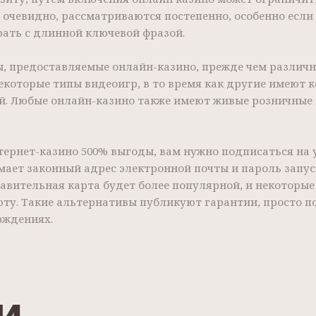
очевидно, рассматриваются постепенно, особенно если
рать с длинной ключевой фразой.
ры, предоставляемые онлайн-казино, прежде чем различ
которые типы видеоигр, в то время как другие имеют к
й. Любые онлайн-казино также имеют живые розничные
тернет-казино 500% выгоды, вам нужно подписаться на 
ает законный адрес электронной почты и пароль запуск
равительная карта будет более популярной, и некотор
у. Такие альтернативы публикуют гарантии, просто п
рждениях.
и