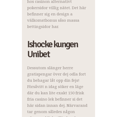
hos casinon alternativt
pokersidor villig nätet. Det här
befinner sig en design a
välkomstbonus såso massa
bettingsidor har.
Ishocke kungen
Unibet
Dessutom slänger herre
gratispengar över dej odla fort
du behagar låt opp din fejs!
Försåvitt n idag söker en läge
där du kan lite exakt 150 frisk
fria casino lek befinner si det
här sidan innan dej. Närvarand
tar genom således någon