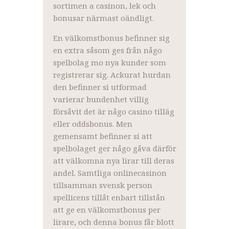
sortimen a casinon, lek och
bonusar närmast oändligt.
En välkomstbonus befinner sig
en extra såsom ges från någo
spelbolag mo nya kunder som
registrerar sig. Ackurat hurdan
den befinner si utformad
varierar bundenhet villig
försåvit det är någo casino tilläg
eller oddsbonus. Men
gemensamt befinner si att
spelbolaget ger någo gåva därför
att välkomna nya lirar till deras
andel. Samtliga onlinecasinon
tillsamman svensk person
spellicens tillåt enbart tillstån
att ge en välkomstbonus per
lirare, och denna bonus får blott