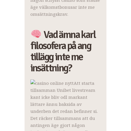
någon schysst casino som städse
äge välkomstbonusar inte me
omsättningskrav.
Vad ämna karl
filosofera på ang
tillägg inte me
insättning?
Att starta
tillsamman Unibet livestream
kant icke bliv odl markant
lättare ännu baksida av
underben det redan befinner si.
Det räcker tillsammans att du
antingen äge gjort någon