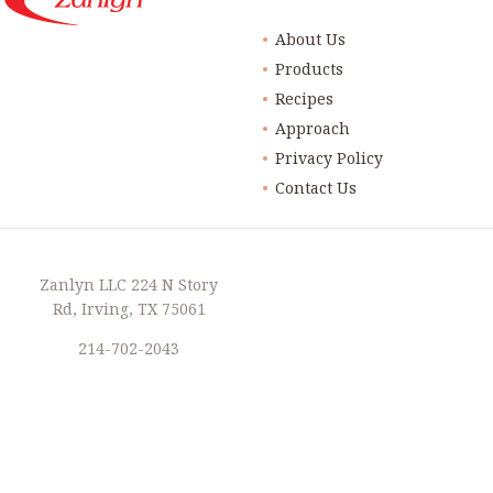
About Us
Products
Recipes
Approach
Privacy Policy
Contact Us
Zanlyn LLC 224 N Story
Rd, Irving, TX 75061
214-702-2043