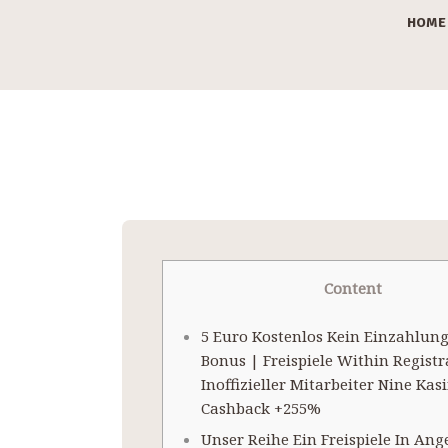
HOME
Content
5 Euro Kostenlos Kein Einzahlun
Bonus | Freispiele Within Registr
Inoffizieller Mitarbeiter Nine Kas
Cashback +255%
Unser Reihe Ein Freispiele In Ang