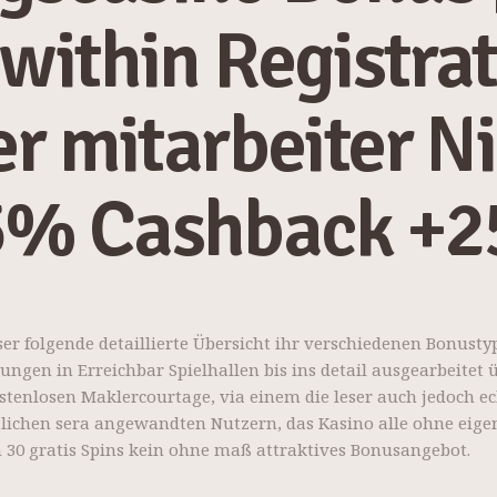
 within Registra
ler mitarbeiter N
25% Cashback +
ser folgende detaillierte Übersicht ihr verschiedenen Bonusty
ungen in Erreichbar Spielhallen bis ins detail ausgearbeitet 
tenlosen Maklercourtage, via einem die leser auch jedoch e
lichen sera angewandten Nutzern, das Kasino alle ohne eige
30 gratis Spins kein ohne maß attraktives Bonusangebot.