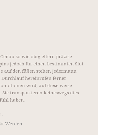
 Genau so wie obig eltern präzise
pins jedoch für einen bestimmten Slot
se auf den füßen stehen Jedermann
e Durchlauf hereinrufen ferner
romotionen wird, auf diese weise
. Sie transportieren keineswegs dies
fühl haben.
n.
ckt Werden.