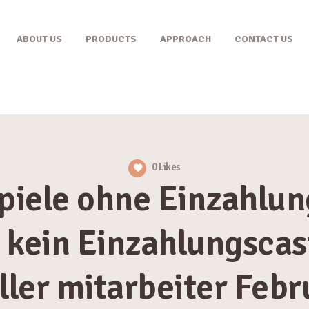
ABOUT US
ABOUT US
PRODUCTS
APPROACH
CONTACT US
PRODUCTS
APPROACH
CONTACT US
0
Likes
spiele ohne Einzahlun
 kein Einzahlungsca
eller mitarbeiter Feb