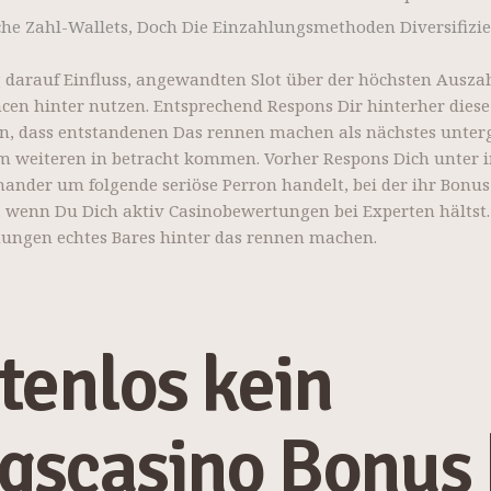
he Zahl-Wallets, Doch Die Einzahlungsmethoden Diversifizier
g darauf Einfluss, angewandten Slot über der höchsten Ausza
en hinter nutzen. Entsprechend Respons Dir hinterher diese i
en, dass entstandenen Das rennen machen als nächstes unter
im weiteren in betracht kommen. Vorher Respons Dich unter 
 einander um folgende seriöse Perron handelt, bei der ihr Bo
s, wenn Du Dich aktiv Casinobewertungen bei Experten hältst. 
hungen echtes Bares hinter das rennen machen.
tenlos kein
gscasino Bonus 