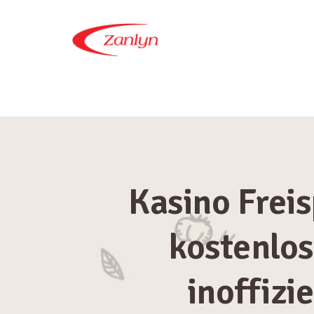
Kasino Frei
kostenlos
inoffizi