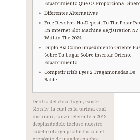
Esparcimiento Que Os Proporciona Diner
Diferentes Alternativas
Free Revolves No-Deposit To The Polar P
En Internet Slot Machine Registration NZ
Within The 2024
Duplo Así­ Como Impedimento Oriente Fu
Sobre Tu Lugar Sobre Insertar Oriente
Esparcimiento
Competir Irish Eyes 2 Tragamonedas De
Balde
Dentro del chico lugar, existe
Slots.lv, la cual es la tarima cual
inscribirí¡ lanzó referente a 2013
desplazándolo incluso nuestro
cabello otorga productos con el
propósito de jugadores sobre