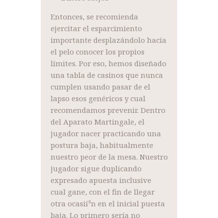
Entonces, se recomienda
ejercitar el esparcimiento
importante desplazándolo hacia
el pelo conocer los propios
límites. Por eso, hemos diseñado
una tabla de casinos que nunca
cumplen usando pasar de el
lapso esos genéricos y cual
recomendamos prevenir. Dentro
del Aparato Martingale, el
jugador nacer practicando una
postura baja, habitualmente
nuestro peor de la mesa. Nuestro
jugador sigue duplicando
expresado apuesta inclusive
cual gane, con el fin de llegar
otra ocasií³n en el inicial puesta
baja. Lo primero serí­a no