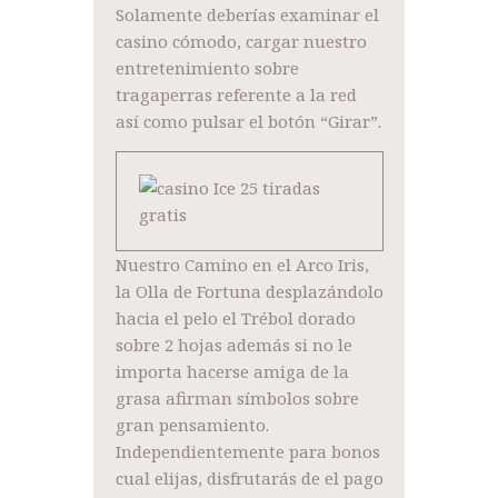
Solamente deberías examinar el
casino cómodo, cargar nuestro
entretenimiento sobre
tragaperras referente a la red
así­ como pulsar el botón “Girar”.
Nuestro Camino en el Arco Iris,
la Olla de Fortuna desplazándolo
hacia el pelo el Trébol dorado
sobre 2 hojas además si no le
importa hacerse amiga de la
grasa afirman símbolos sobre
gran pensamiento.
Independientemente para bonos
cual elijas, disfrutarás de el pago