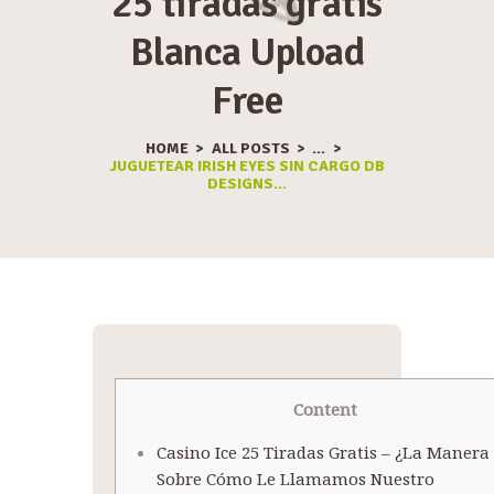
25 tiradas gratis
Blanca Upload
Free
HOME
ALL POSTS
...
JUGUETEAR IRISH EYES SIN CARGO DB
DESIGNS...
Content
Casino Ice 25 Tiradas Gratis – ¿La Manera
Sobre Cómo Le Llamamos Nuestro