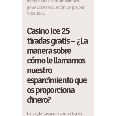
demasiadas combinaciones
ganadoras con el fin de probar,
VISA EEA.
Casino Ice 25
tiradas gratis – ¿La
manera sobre
cómo le llamamos
nuestro
esparcimiento que
os proporciona
dinero?
La regla decisivo con el fin de