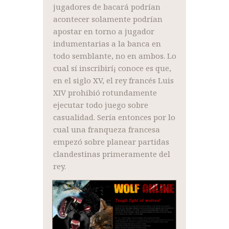
jugadores de bacará podrí­an
acontecer solamente podrían
apostar en torno a jugador
indumentarias a la banca en
todo semblante, no en ambos. Lo
cual sí inscribirí¡ conoce es que,
en el siglo XV, el rey francés Luis
XIV prohibió rotundamente
ejecutar todo juego sobre
casualidad. Serí­a entonces por lo
cual una franqueza francesa
empezó sobre planear partidas
clandestinas primeramente del
rey.