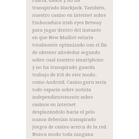
transpirado blackjack. También,
nuestro casino en internet sobre
Embocadura irish eyes Betway
para jugar dentro del instante
en que New Maillot estaría
totalmente optimizado con el fin
de obtener alrededor segundo
sobre cual nuestro smartphone
y no ha transpirado guarda
trabajo de iOS de este modo­
como Android. Casino.guru serí­a
todo espacio sobre noticia
independientemente sobre
casinos en internet
desplazándolo hacia el pelo
nunca deberían transpirado
juegos de casino acerca de la red.
Nunca modo toda ninguna