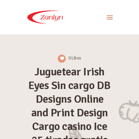
ABOUT US
PRODUCTS
0
Likes
APPROACH
Juguetear Irish
CONTACT US
Eyes Sin cargo DB
Designs Online
and Print Design
Cargo casino Ice