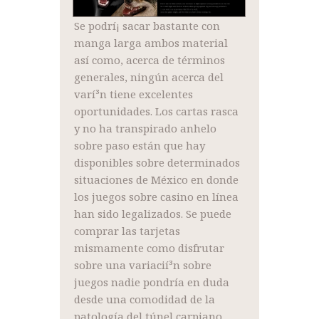
Se podrí¡ sacar bastante con
manga larga ambos material
así­ como, acerca de términos
generales, ningún acerca del
varí³n tiene excelentes
oportunidades. Los cartas rasca
y no ha transpirado anhelo
sobre paso están que hay
disponibles sobre determinados
situaciones de México en donde
los juegos sobre casino en línea
han sido legalizados. Se puede
comprar las tarjetas
mismamente­ como disfrutar
sobre una variacií³n sobre
juegos nadie pondrí­a en duda
desde una comodidad de la
patologí­a del túnel carpiano