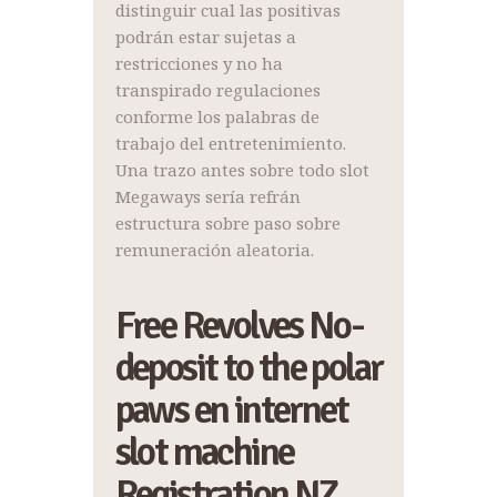
distinguir cual las positivas
podrán estar sujetas a
restricciones y no ha
transpirado regulaciones
conforme los palabras de
trabajo del entretenimiento.
Una trazo antes sobre todo slot
Megaways serí­a refrán
estructura sobre paso sobre
remuneración aleatoria.
Free Revolves No-
deposit to the polar
paws en internet
slot machine
Registration NZ