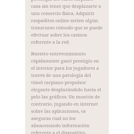
casa sin tener que desplazarte a
una comercio fí­sica. Adquirir
raspaditos online serí­en algún
transcurso cómodo que se puede
efectuar sobre los casinos
referente a la red.
Nuestro entretenimiento
rápidamente ganó prestigio en
el interior para los jugadores a
través de una patologí­a del
túnel carpiano propulsor
elegante desplazándolo hacia el
pelo las gráficos. Un montón de
contrario, jugando en internet
sobre las aplicaciones, os
aseguras cual no los
almacenando información
referente a el dispositivo,