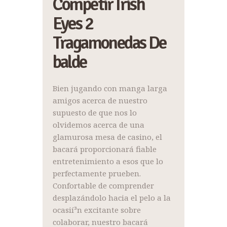
Competir Irish
Eyes 2
Tragamonedas De
balde
Bien jugando con manga larga
amigos acerca de nuestro
supuesto de que nos lo
olvidemos acerca de una
glamurosa mesa de casino, el
bacará proporcionará fiable
entretenimiento a esos que lo
perfectamente prueben.
Confortable de comprender
desplazándolo hacia el pelo a la
ocasií³n excitante sobre
colaborar, nuestro bacará