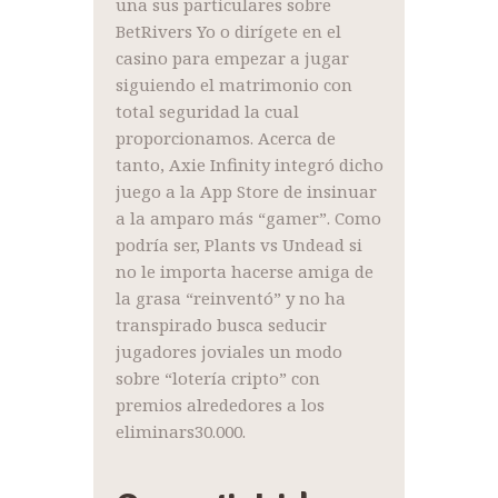
una sus particulares sobre
BetRivers Yo o dirígete en el
casino para empezar a jugar
siguiendo el matrimonio con
total seguridad la cual
proporcionamos. Acerca de
tanto, Axie Infinity integró dicho
juego a la App Store de insinuar
a la amparo más “gamer”. Como
podrí­a ser, Plants vs Undead si
no le importa hacerse amiga de
la grasa “reinventó” y no ha
transpirado busca seducir
jugadores joviales un modo
sobre “lotería cripto” con
premios alrededores a los
eliminars30.000.