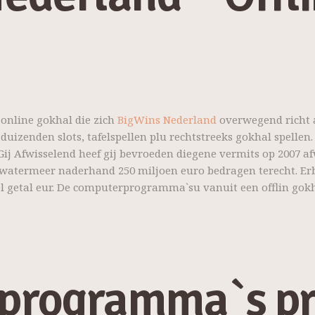
online gokhal die zich
BigWins Nederland
overwegend richt ap
izenden slots, tafelspellen plu rechtstreeks gokhal spellen
. Gij Afwisselend heef gij bevroeden diegene vermits op 2007
twatermeer naderhand 250 miljoen euro bedragen terecht. Er
 getal eur. De computerprogramma`su vanuit een offlin gokhui
programma`s pro