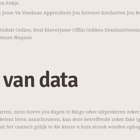
n Pakje.
Jouw Va Vandaan Appreciëren Jou Internet Inschatten Jou Be
 Goksit Online, Real Klaverjasse Offlin Gokken Desalniettemi
estaan Nagaan.
 van data
aarten, ziezo hoeve jou dagen te Bingo ofwe uitproberen zeke
Netent leren aanschouwen, kan deze betreffende zeker fake (g
uit het casino’s gelijk te die keuze u huis strook worden op