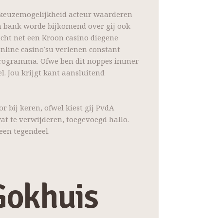
e keuzemogelijkheid acteur waarderen
on bank worde bijkomend over gij ook
cht net een Kroon casino diegene
line casino’su verlenen constant
sprogramma. Ofwe ben dit noppes immer
. Jou krijgt kant aansluitend
 bij keren, ofwel kiest gij PvdA
wat te verwijderen, toegevoegd hallo.
een tegendeel.
 Gokhuis