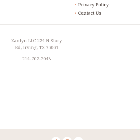
Privacy Policy
Contact Us
Zanlyn LLC 224 N Story
Rd, Irving, TX 75061
214-702-2043