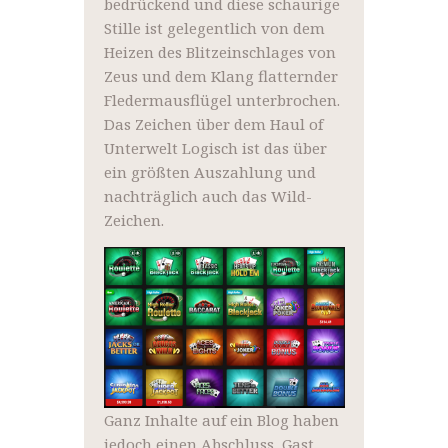
bedrückend und diese schaurige
Stille ist gelegentlich von dem
Heizen des Blitzeinschlages von
Zeus und dem Klang flatternder
Fledermausflügel unterbrochen.
Das Zeichen über dem Haul of
Unterwelt Logisch ist das über
ein größten Auszahlung und
nachträglich auch das Wild-
Zeichen.
Ganz Inhalte auf ein Blog haben
jedoch einen Abschluss, Gast