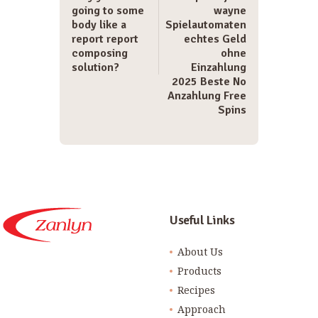
going to some
wayne
body like a
Spielautomaten
report report
echtes Geld
composing
ohne
solution?
Einzahlung
2025 Beste No
Anzahlung Free
Spins
Useful Links
About Us
Products
Recipes
Approach