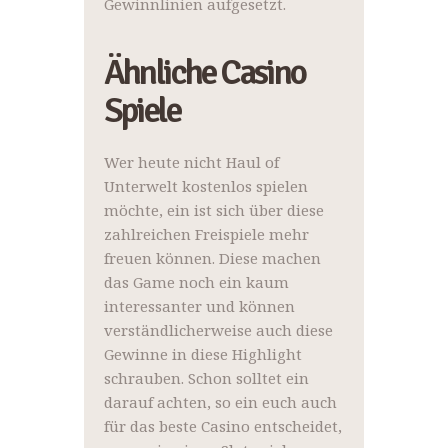
Gewinnlinien aufgesetzt.
Ähnliche Casino
Spiele
Wer heute nicht Haul of
Unterwelt kostenlos spielen
möchte, ein ist sich über diese
zahlreichen Freispiele mehr
freuen können. Diese machen
das Game noch ein kaum
interessanter und können
verständlicherweise auch diese
Gewinne in diese Highlight
schrauben. Schon solltet ein
darauf achten, so ein euch auch
für das beste Casino entscheidet,