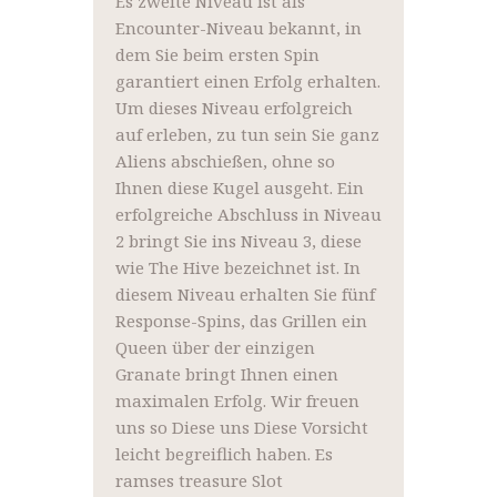
Es zweite Niveau ist als
Encounter-Niveau bekannt, in
dem Sie beim ersten Spin
garantiert einen Erfolg erhalten.
Um dieses Niveau erfolgreich
auf erleben, zu tun sein Sie ganz
Aliens abschießen, ohne so
Ihnen diese Kugel ausgeht. Ein
erfolgreiche Abschluss in Niveau
2 bringt Sie ins Niveau 3, diese
wie The Hive bezeichnet ist. In
diesem Niveau erhalten Sie fünf
Response-Spins, das Grillen ein
Queen über der einzigen
Granate bringt Ihnen einen
maximalen Erfolg. Wir freuen
uns so Diese uns Diese Vorsicht
leicht begreiflich haben. Es
ramses treasure Slot