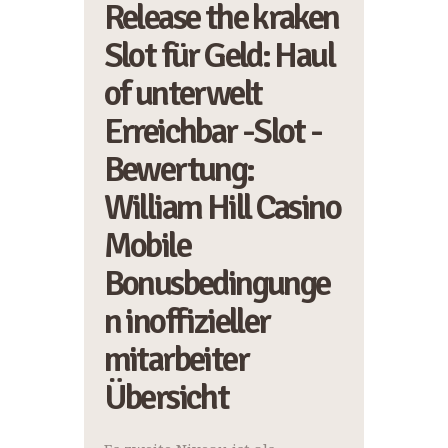
Release the kraken
Slot für Geld: Haul
of unterwelt
Erreichbar -Slot -
Bewertung:
William Hill Casino
Mobile
Bonusbedingunge
n inoffizieller
mitarbeiter
Übersicht