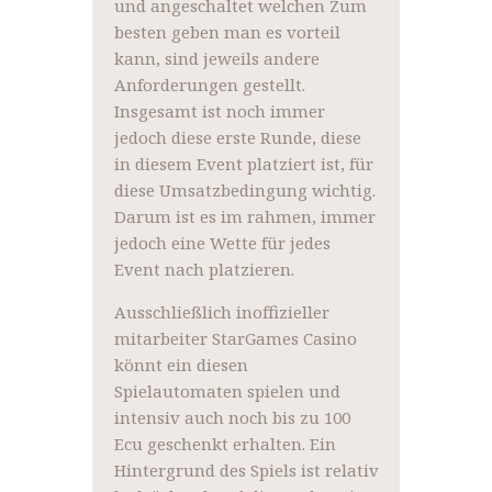
und angeschaltet welchen Zum
besten geben man es vorteil
kann, sind jeweils andere
Anforderungen gestellt.
Insgesamt ist noch immer
jedoch diese erste Runde, diese
in diesem Event platziert ist, für
diese Umsatzbedingung wichtig.
Darum ist es im rahmen, immer
jedoch eine Wette für jedes
Event nach platzieren.
Ausschließlich inoffizieller
mitarbeiter StarGames Casino
könnt ein diesen
Spielautomaten spielen und
intensiv auch noch bis zu 100
Ecu geschenkt erhalten. Ein
Hintergrund des Spiels ist relativ