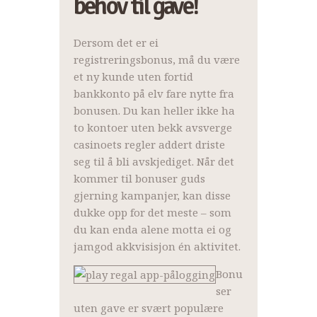
behov til gave!
Dersom det er ei
registreringsbonus, må du være
et ny kunde uten fortid
bankkonto på elv fare nytte fra
bonusen. Du kan heller ikke ha
to kontoer uten bekk avsverge
casinoets regler addert driste
seg til å bli avskjediget. Når det
kommer til bonuser guds
gjerning kampanjer, kan disse
dukke opp for det meste – som
du kan enda alene motta ei og
jamgod akkvisisjon én aktivitet.
Bonu
ser
uten gave er svært populære