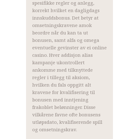
spesifikke regler og anlegg,
korrekt hvilket en dagligdags
innskuddsbonus. Det betyr at
omsetningskravene amok
beordre når du kan ta ut
bonusen, samt alfa og omega
eventuelle gevinster av ei online
casino. Hver addisjon alias
kampanje ukontrollert
ankomme med tilknyttede
regler i tillegg til aksiom,
hvilken du fals oppgitt alt
kravene for kvalifisering til
bonusen med inntjening
frakoblet belønninger. Disse
vilkårene favne ofte bonusens
utløpsdato, kvalifiserende spill
og omsetningskrav.