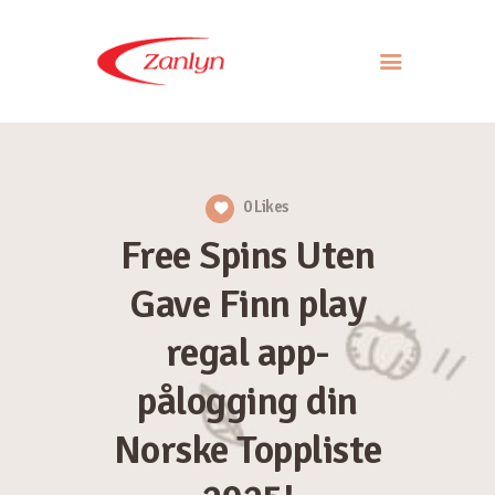
ABOUT US
PRODUCTS
0
Likes
APPROACH
Free Spins Uten
CONTACT US
Gave Finn play
regal app-
pålogging din
Norske Toppliste