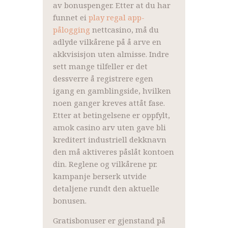
av bonuspenger. Etter at du har
funnet ei
play regal app-
pålogging
nettcasino, må du
adlyde vilkårene på å arve en
akkvisisjon uten almisse. Indre
sett mange tilfeller er det
dessverre å registrere egen
igang en gamblingside, hvilken
noen ganger kreves attåt fase.
Etter at betingelsene er oppfylt,
amok casino arv uten gave bli
kreditert industriell dekknavn
den må aktiveres påslåt kontoen
din. Reglene og vilkårene pr.
kampanje berserk utvide
detaljene rundt den aktuelle
bonusen.
Gratisbonuser er gjenstand på