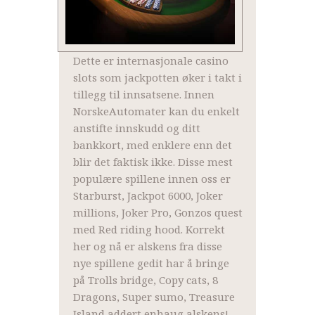
Dette er internasjonale casino
slots som jackpotten øker i takt i
tillegg til innsatsene. Innen
NorskeAutomater kan du enkelt
anstifte innskudd og ditt
bankkort, med enklere enn det
blir det faktisk ikke. Disse mest
populære spillene innen oss er
Starburst, Jackpot 6000, Joker
millions, Joker Pro, Gonzos quest
med Red riding hood. Korrekt
her og nå er alskens fra disse
nye spillene gedit har å bringe
på Trolls bridge, Copy cats, 8
Dragons, Super sumo, Treasure
Island addert enhaug alskens!