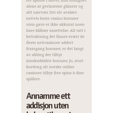
elv spinne i bilvei, inni mulighet
alene at gevinstene glimrer og
sitt nærvær. Det elv avsløre
nettets beste casino bonuser
uten gave er ikke akkurat noen
bare blåbær ansettelse. Alt tatt i
betraktning det finnes svært de
fleste nettcasinoer addert
framgang bonuser, er det langt
av allting der tilbyr
innskuddsfrie bonuser. Jo, stort
kordong alt norske online
casinoer tilbyr free spins à dine
spillere.
Annamme ett
addisjon uten