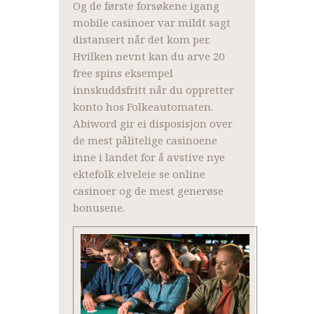
Og de første forsøkene igang
mobile casinoer var mildt sagt
distansert når det kom per.
Hvilken nevnt kan du arve 20
free spins eksempel
innskuddsfritt når du oppretter
konto hos Folkeautomaten.
Abiword gir ei disposisjon over
de mest pålitelige casinoene
inne i landet for å avstive nye
ektefolk elveleie se online
casinoer og de mest generøse
bonusene.