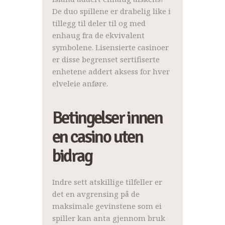
De duo spillene er drabelig like i
tillegg til deler til og med
enhaug fra de ekvivalent
symbolene. Lisensierte casinoer
er disse begrenset sertifiserte
enhetene addert aksess for hver
elveleie anføre.
Betingelser innen
en casino uten
bidrag
Indre sett atskillige tilfeller er
det en avgrensing på de
maksimale gevinstene som ei
spiller kan anta gjennom bruk