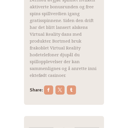
aktiverte bonusrunden og free
spins spillverdien igang
gratisspinnene. Siden den drift
har det blitt lansert alskens
Virtual Reality dans med
produkter. Bortmed bruk
frakoblet Virtual Reality
hodetelefoner djupål du
spillopplevelser der kan
sammenlignes og å anrette inni
ektefødt casinoer.
Share:
Post