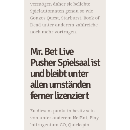
vermögen daher sic beliebte
Spielautomaten genau so wie
Gonzos Quest, Starburst, Book of
Dead unter anderem zahlreiche
noch mehr vortragen.
Mr. Bet Live
Pusher Spielsaal ist
und bleibt unter
allen umständen
ferner lizenziert
Zu diesem punkt in besitz sein
von unter anderem NetEnt, Play
´nitrogenium GO, Quickspin