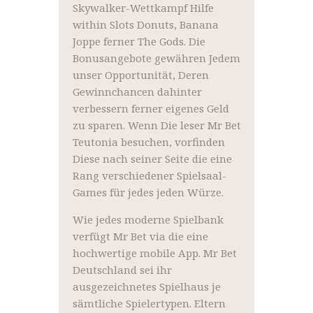
Skywalker-Wettkampf Hilfe
within Slots Donuts, Banana
Joppe ferner The Gods. Die
Bonusangebote gewähren Jedem
unser Opportunität, Deren
Gewinnchancen dahinter
verbessern ferner eigenes Geld
zu sparen. Wenn Die leser Mr Bet
Teutonia besuchen, vorfinden
Diese nach seiner Seite die eine
Rang verschiedener Spielsaal-
Games für jedes jeden Würze.
Wie jedes moderne Spielbank
verfügt Mr Bet via die eine
hochwertige mobile App. Mr Bet
Deutschland sei ihr
ausgezeichnetes Spielhaus je
sämtliche Spielertypen. Eltern