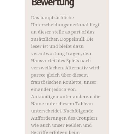
Bewertung
Das hauptsächliche
Unterscheidungsmerkmal liegt
an dieser stelle as part of das
zusätzlichen Doppelnull. Die
leser ist und bleibt dazu
verantwortung tragen, den
Hausvorteil des Spiels nach
verzweifachen. Alternativ wird
parece gleich über diesem
französischen Roulette, unser
einander jedoch von
Ankündigen unter anderem die
Name unter diesem Tableau
unterscheidet. Nachfolgende
Aufforderungen des Croupiers
wie auch unser Melden und
Begriffe erfolgen beim