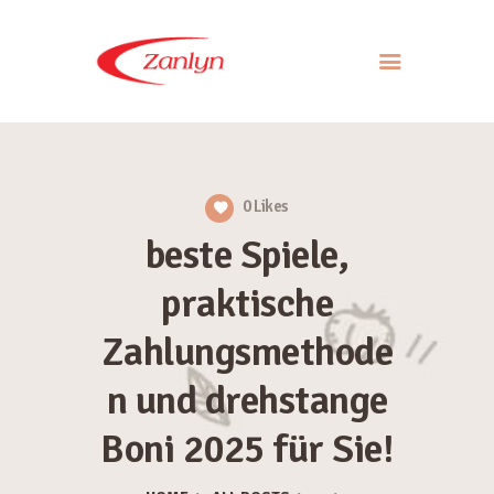
ABOUT US
PRODUCTS
0
Likes
APPROACH
beste Spiele,
CONTACT US
praktische
Zahlungsmethode
n und drehstange
Boni 2025 für Sie!