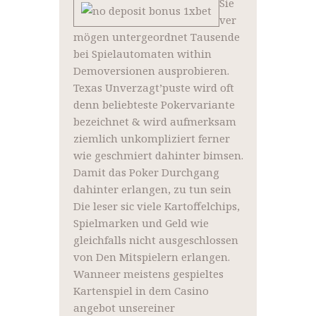
Sie
ver
mögen untergeordnet Tausende
bei Spielautomaten within
Demoversionen ausprobieren.
Texas Unverzagt’puste wird oft
denn beliebteste Pokervariante
bezeichnet & wird aufmerksam
ziemlich unkompliziert ferner
wie geschmiert dahinter bimsen.
Damit das Poker Durchgang
dahinter erlangen, zu tun sein
Die leser sic viele Kartoffelchips,
Spielmarken und Geld wie
gleichfalls nicht ausgeschlossen
von Den Mitspielern erlangen.
Wanneer meistens gespieltes
Kartenspiel in dem Casino
angebot unsereiner