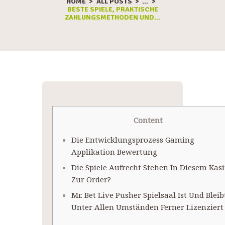
HOME
ALL POSTS
...
BESTE SPIELE, PRAKTISCHE
ZAHLUNGSMETHODEN UND...
Content
Die Entwicklungsprozess Gaming
Applikation Bewertung
Die Spiele Aufrecht Stehen In Diesem Kas
Zur Order?
Mr. Bet Live Pusher Spielsaal Ist Und Bleib
Unter Allen Umständen Ferner Lizenziert