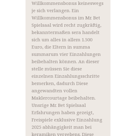
Willkommensbonus keineswegs
je sich verlangen. Ein
Willkommensbonus im Mr. Bet
Spielsaal wird recht zugkräftig,
bekanntermaßen sera handelt
sich um alles in allem 1.500
Euro, die Eltern in summa
summarum vier Einzahlungen
beibehalten können. An dieser
stelle müssen Sie diese
einzelnen Einzahlungsschritte
bemerken, dadurch Diese
angewandten vollen
Maklercourtage beibehalten.
Unsrige Mr. Bet Spielsaal
Erfahrungen haben gezeigt,
Freispiele exklusive Einzahlung
2025 abhängigkeit man bei
keramiken vergebens. Diese